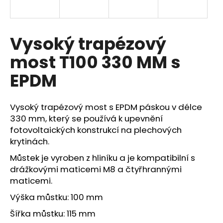
a
j
í
Vysoký trapézový
t
most T100 330 MM s
?
EPDM
Vysoký trapézový most s EPDM páskou v délce
HLEDAT
330 mm, který se používá k upevnění
fotovoltaických
konstrukcí na plechových
krytinách.
Můstek je vyroben z hliníku a je kompatibilní s
D
o
drážkovými maticemi M8 a čtyřhrannými
p
maticemi.
o
Výška můstku: 100 mm
r
u
Šířka můstku: 115 mm