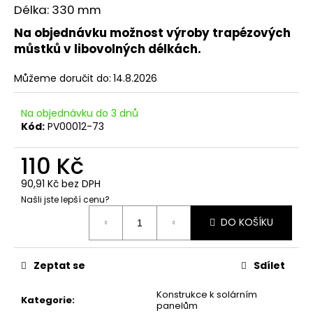
č
Délka: 330 mm
u
j
Na objednávku možnost výroby trapézových
e
můstků v libovolných délkách.
m
e
Můžeme doručit do:
14.8.2026
Na objednávku do 3 dnů
STŘEDOVÁ
Kód:
PV00012-73
SVORKA,
ČERNÁ
110 Kč
7,50
Kč
90,91 Kč bez DPH
Našli jste lepší cenu?
Měrná
DO KOŠÍKU
cena:
Zeptat se
Sdílet
Konstrukce k solárním
Kategorie
:
panelům