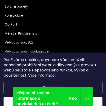
Solární panely
Konstrukce
CarPort
Měniče, Příslušenství
Velkoobchod, B2B
Velkoobchodní spolupráce
Používáme cookies, abychom Vám umožnili
Dotace
pohodlné prohlížení webu a díky analýze provozu
webu neustále zlepšovali jeho funkce, výkon a
použitelnost.
Více informací
Nastavení
Přejete si zasílat
Vytvořil Shoptet
informace o
Ano
Ne
Souhlasím
Copyright 2026
nejpanely.cz
. Všechna práva vyhrazena.
novinkách a akcích?