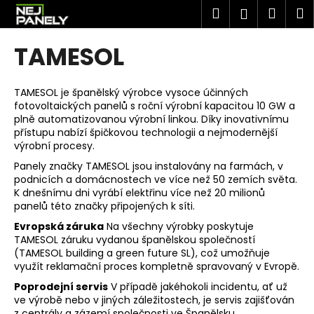
K
Přejít
Hledat
Náku
M
Přihlášen
na
o
obsah
Zpět
Zpět
košík
š
TAMESOL
í
C
k
o
TAMESOL je španělský výrobce vysoce účinných
fotovoltaických panelů s roční výrobní kapacitou 10 GW a
p
plně automatizovanou výrobní linkou. Díky inovativnímu
o
přístupu nabízí špičkovou technologii a nejmodernější
t
výrobní procesy.
ř
Panely značky TAMESOL jsou instalovány na farmách, v
podnicích a domácnostech ve více než 50 zemích světa.
e
K dnešnímu dni vyrábí elektřinu více než 20 milionů
b
panelů této značky připojených k síti.
u
Evropská záruka
Na všechny výrobky poskytuje
j
TAMESOL záruku vydanou španělskou společností
(TAMESOL building a green future SL), což umožňuje
e
využít reklamační proces kompletně spravovaný v Evropě.
t
Poprodejní servis
V případě jakéhokoli incidentu, ať už
e
ve výrobě nebo v jiných záležitostech, je servis zajišťován
n
z centrály a zázemí společnosti ve Španělsku.