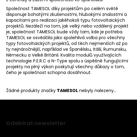
a
Společnost TAMESOL díky projektům po celém světě
j
disponuje bohatými zkušenostmi, hlubokými znalostmi a
kapacitami pro realizaci jakéhokoli typu fotovoltaických
í
projektů. Nezáleží na tom, jak velký nebo vzdálený projekt
t
je, společnost TAMESOL bude vždy tam, kde je potřeba.
TAMESOL se osvědčila jako spolehlivá volba pro všechny
?
typy fotovoltaických projektů, od těch nejmenších až po
ty nejnáročnější, například ve Španělsku, Itálii, Rumunsku,
Německu a Velké Británii. Kvalita modulů využívajících
technologie P.E.R.C a N-Type spolu s úspěšně fungujícími
projekty na plný výkon poskytují všechny důkazy o tom,
HLEDAT
čeho je společnost schopna dosáhnout.
Žádné produkty značky
TAMESOL
nebyly nalezeny...
D
o
Z
p
o
á
Odebírat newsletter
r
p
u
Nezmeškejte žádné novinky či slevy!
a