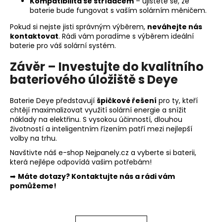
Kompatibilita se střídačem
– ujistěte se, že
baterie bude fungovat s vaším solárním měničem.
Pokud si nejste jisti správným výběrem,
neváhejte nás
kontaktovat
. Rádi vám poradíme s výběrem ideální
baterie pro váš solární systém.
Závěr – Investujte do kvalitního
bateriového úložiště s Deye
Baterie Deye představují
špičkové řešení
pro ty, kteří
chtějí maximalizovat využití solární energie a snížit
náklady na elektřinu. S vysokou účinností, dlouhou
životností a inteligentním řízením patří mezi nejlepší
volby na trhu.
Navštivte náš e-shop
Nejpanely.cz
a vyberte si baterii,
která nejlépe odpovídá vašim potřebám!
➡
Máte dotazy? Kontaktujte nás a rádi vám
pomůžeme!