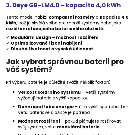
3.
Deye GB-LM4.0 – kapacita 4,0 kWh
Tento model nabízí
kompaktní rozměry
a
kapacitu 4,0
kWh
, což je skvělá volba pro menší systémy nebo jako
rozšíření stávajícího bateriového úložiště
.
✔
Modulární design – možnost rozšíření
✔
Optimalizované řízení nabíjení
✔
Dlouhá životnost a vysoká účinnost
Jak vybrat správnou baterii pro
váš systém?
Při výběru baterie je důležité zvážit několik faktorů:
Velikost solárního systému
– větší systémy
vyžadují baterie s vyšší kapacitou.
Denní spotřeba energie
– čím vyšší spotřeba, tím
větší bateriové úložiště je potřeba.
Možnost rozšíření
– pokud plánujete rozšiřovat
svůj systém, volte
modulární baterie
.