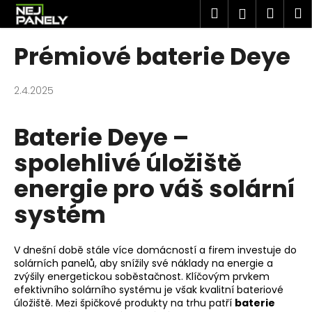
K
Přejít
Hledat
Náku
M
Přihlášen
na
o
obsah
Zpět
Zpět
košík
š
Prémiové baterie Deye
í
C
k
o
2.4.2025
p
o
Baterie Deye –
t
spolehlivé úložiště
ř
energie pro váš solární
e
b
systém
u
j
V dnešní době stále více domácností a firem investuje do
e
solárních panelů, aby snížily své náklady na energie a
t
zvýšily energetickou soběstačnost. Klíčovým prvkem
e
efektivního solárního systému je však kvalitní bateriové
úložiště. Mezi špičkové produkty na trhu patří
baterie
n