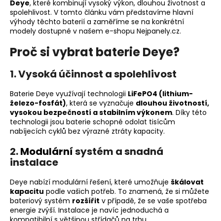
Deye
, které kombinují vysoký
výkon
, dlouhou životnost a
a
spolehlivost. V tomto článku vám představíme hlavní
výhody těchto baterií a zaměříme se na konkrétní
j
modely dostupné v našem e-shopu
Nejpanely.cz
.
í
t
Proč si vybrat baterie Deye?
?
1. Vysoká účinnost a spolehlivost
Baterie Deye využívají technologii
LiFePO4 (lithium-
železo-fosfát)
, která se vyznačuje
dlouhou životností,
vysokou bezpečností a stabilním výkonem
. Díky této
HLEDAT
technologii jsou baterie schopné odolat tisícům
nabíjecích cyklů bez výrazné ztráty kapacity.
2.
Modulární
systém a snadná
D
instalace
o
p
Deye nabízí modulární řešení, které umožňuje
škálovat
o
kapacitu
podle vašich potřeb. To znamená, že si můžete
r
bateriový systém
rozšířit
v případě, že se vaše spotřeba
u
energie zvýší. Instalace je navíc jednoduchá a
kompatibilní s většinou střídačů na trhu.