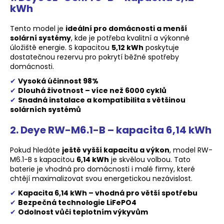
kWh
Tento model je
ideální pro domácnosti a menší
solární systémy
, kde je potřeba kvalitní a výkonné
úložiště energie. S kapacitou
5,12 kWh
poskytuje
dostatečnou rezervu pro pokrytí běžné spotřeby
domácnosti.
✔
Vysoká účinnost 98%
✔
Dlouhá životnost – více než 6000 cyklů
✔
Snadná instalace a kompatibilita s většinou
solárních systémů
2.
Deye RW-M6.1-B – kapacita 6,14 kWh
Pokud hledáte
ještě vyšší kapacitu a výkon
, model RW-
M6.1-B s kapacitou
6,14 kWh
je skvělou volbou. Tato
baterie je vhodná pro domácnosti i malé firmy, které
chtějí maximalizovat svou energetickou nezávislost.
✔
Kapacita 6,14 kWh – vhodná pro větší spotřebu
✔
Bezpečná technologie LiFePO4
✔
Odolnost vůči teplotním výkyvům