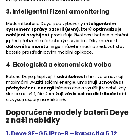
č
u
3. Inteligentní řízení a monitoring
j
e
Moderní baterie Deye jsou vybaveny
inteligentním
m
systémem správy baterií (BMS)
, který
optimalizuje
e
nabíjení a vybíjení
, prodlužuje životnost baterie a chrání
ji před přetížením či hlubokým vybitím. Díky možnosti
dálkového monitoringu
můžete snadno sledovat stav
IMBUSOVÝ
baterie prostřednictvím mobilní aplikace.
ŠROUB
M8X30
4. Ekologická a ekonomická volba
2,80
Kč
Baterie Deye přispívají k
udržitelnosti
tím, že umožňují
maximální využití
solární energie
. Umožňují
uchovávat
přebytečnou energii
během dne a využít ji v době, kdy
slunce nesvítí, čímž
snižují závislost na distribuční síti
a zvyšují úspory na elektřině.
Doporučené modely baterií Deye
z naší nabídky
1.
Deye SE-G5.1Pro-B – kapacita 5,12