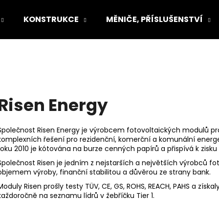
KONSTRUKCE
MĚNIČE, PŘÍSLUŠENSTVÍ
Co potřebujete najít?
HLEDAT
Risen Energy
Společnost Risen Energy je výrobcem fotovoltaických modulů pr
Doporučujeme
komplexních řešení pro rezidenční, komerční a komunální energe
roku 2010 je kótována na burze cenných papírů a přispívá k zisk
Společnost Risen je jedním z nejstarších a největších výrobců f
objemem výroby, finanční stabilitou a důvěrou ze strany bank.
Moduly Risen prošly testy TÜV, CE, GS, ROHS, REACH, PAHS a získa
každoročně na seznamu lídrů v žebříčku Tier 1.