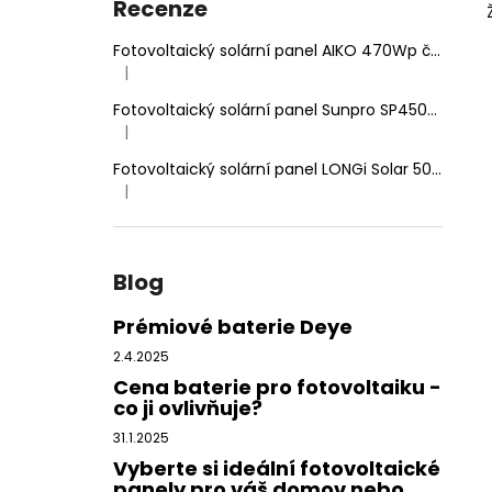
VARIO 140MM DVOJITĚ NASTAVITELNÝ
Recenze
n
HÁK
e
Fotovoltaický solární panel AIKO 470Wp černý rám, dvojité sklo
65 Kč
|
l
Hodnocení produktu je 5 z 5 hvězdiček.
Fotovoltaický solární panel Sunpro SP450-144M 450Wp HIEFF Twin Mono
|
Hodnocení produktu je 5 z 5 hvězdiček.
Fotovoltaický solární panel LONGi Solar 500Wp stříbrný rám
|
Hodnocení produktu je 5 z 5 hvězdiček.
Blog
Prémiové baterie Deye
2.4.2025
Cena baterie pro fotovoltaiku -
co ji ovlivňuje?
31.1.2025
Vyberte si ideální fotovoltaické
panely pro váš domov nebo