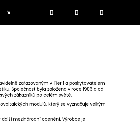
Hledat
Přihlášení
Nákupní
VELKOOBCHOD, B2B
KONSTRUKCE B2B - velko
košík
avidelně zařazovaným v Tier 1 a poskytovatelem
tiku. Společnost byla založena v roce 1986 a od
u svých zákazníků po celém světě.
otovoltaických modulů, který se vyznačuje velkým
ly další mezinárodní ocenění. Výrobce je
Následující