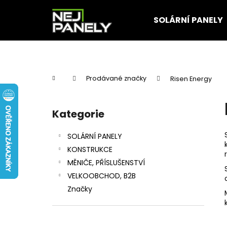
K
Přejít
na
o
SOLÁRNÍ PANELY
obsah
Zpět
Zpět
š
do
do
í
k
obchodu
obchodu
Domů
Prodávané značky
Risen Energy
P
o
Kategorie
Přeskočit
s
kategorie
t
SOLÁRNÍ PANELY
r
KONSTRUKCE
a
MĚNIČE, PŘÍSLUŠENSTVÍ
n
VELKOOBCHOD, B2B
n
Značky
í
p
a