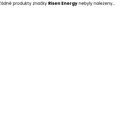
IMBUSOVÝ ŠROUB M8X20
DRÁŽKOVÁ MATI
Žádné produkty značky
Risen Energy
nebyly nalezeny...
2 Kč
3 Kč