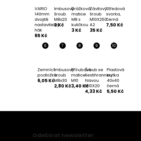
VARIO
Imbusový
Drážková
Závitový
Středová
140mm
šroub
matice
šroub
svorka,
dvojitě
M8x20
M8 s
M10X250
černá
nastavitelný
2 Kč
kuličkou
A2
7,50 Kč
hák
3 Kč
35 Kč
65 Kč
Zemnící
Imbusový
Přírubová
Šroub se
Plastová
podložka
šroub
matice
šestihrannou
krytka
6,05 Kč
M8x30
M10
hlavou
40x40
2,80 Kč
3,40 Kč
M10X20
černá
4,33 Kč
5,50 Kč
Z
á
Odebírat newsletter
p