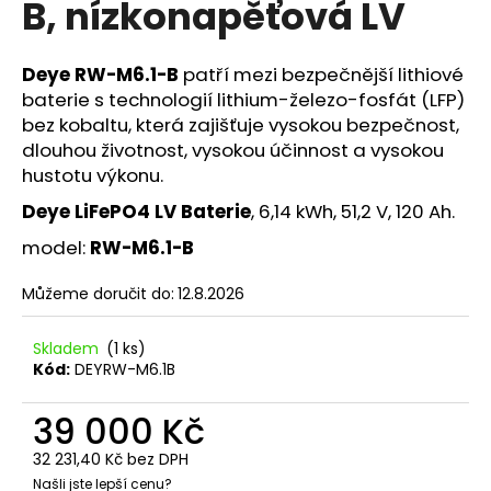
B, nízkonapěťová LV
a
j
Deye RW-M6.1-B
patří mezi bezpečnější lithiové
í
baterie s technologií lithium-železo-fosfát (LFP)
t
bez kobaltu, která zajišťuje vysokou bezpečnost,
?
dlouhou životnost, vysokou účinnost a vysokou
hustotu výkonu.
Deye LiFePO4 LV Baterie
, 6,14 kWh, 51,2 V, 120 Ah.
model:
RW-M6.1-B
HLEDAT
Můžeme doručit do:
12.8.2026
D
Skladem
(1 ks)
Kód:
DEYRW-M6.1B
o
p
39 000 Kč
o
r
32 231,40 Kč bez DPH
u
Našli jste lepší cenu?