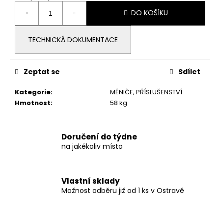
č
Měrná
u
DO KOŠÍKU
cena:
j
e
TECHNICKÁ DOKUMENTACE
m
e
Zeptat se
Sdílet
PALETA
36
Kategorie
:
MĚNIČE, PŘÍSLUŠENSTVÍ
KS,
Hmotnost
:
58 kg
BIFACIÁLNÍ
FOTOVOLTAICKÝ
SOLÁRNÍ
PANEL
Doručení do týdne
AMERISOLAR
na jakékoliv místo
600WP
FULL
BLACK
2
Vlastní sklady
550
Možnost odběru již od 1 ks v Ostravě
Kč