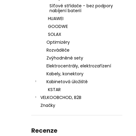
BIFACIÁLNÍ FOTOVOLTAICKÝ SOLÁRNÍ
n
Síťové střídače - bez podpory
PANEL HANERSUN 500WP FULL BLACK
nabíjení baterií
e
2 350 Kč
HUAWEI
l
GOODWE
SOLAX
Optimizéry
Rozváděče
Zvýhodněné sety
Elektrocentrály, elektrozařízení
Kabely, konektory
Kabinetová úložiště
KSTAR
VELKOOBCHOD, B2B
Značky
Recenze