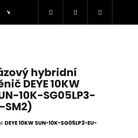
Hledat
Přihlášení
Nákupní
VELKOOBCHOD, B2B
KONSTRUKCE B2B - velko
košík
ázový hybridní
nič DEYE 10KW
UN-10K-SG05LP3-
-SM2)
Následující
l:
DEYE 10KW SUN-10K-SG05LP3-EU-