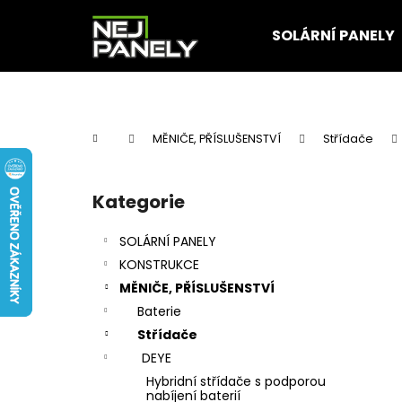
K
Přejít
na
o
SOLÁRNÍ PANELY
obsah
Zpět
Zpět
š
do
do
í
k
obchodu
obchodu
Domů
MĚNIČE, PŘÍSLUŠENSTVÍ
Střídače
P
o
Kategorie
Přeskočit
s
kategorie
t
SOLÁRNÍ PANELY
r
KONSTRUKCE
a
MĚNIČE, PŘÍSLUŠENSTVÍ
n
Baterie
n
Střídače
í
DEYE
p
Hybridní střídače s podporou
a
nabíjení baterií