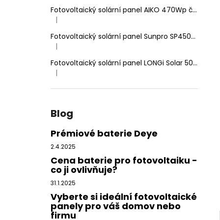
Fotovoltaický solární panel AIKO 470Wp černý rám, dvojité sklo
|
Hodnocení produktu je 5 z 5 hvězdiček.
Fotovoltaický solární panel Sunpro SP450-144M 450Wp HIEFF Twin Mono
|
Hodnocení produktu je 5 z 5 hvězdiček.
Fotovoltaický solární panel LONGi Solar 500Wp stříbrný rám
|
Hodnocení produktu je 5 z 5 hvězdiček.
Blog
Prémiové baterie Deye
2.4.2025
Cena baterie pro fotovoltaiku -
co ji ovlivňuje?
31.1.2025
Vyberte si ideální fotovoltaické
panely pro váš domov nebo
firmu