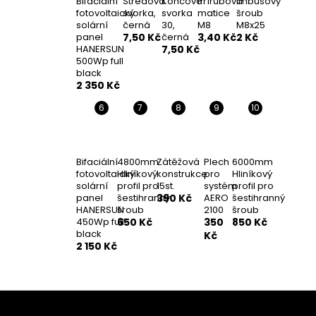
Bifaciální
Středová
Koncová
Přírubová
Imbusový
fotovoltaický
svorka,
svorka
matice
šroub
solární
černá
30,
M8
M8x25
panel
7,50 Kč
černá
3,40 Kč
2 Kč
HANERSUN
7,50 Kč
500Wp full
black
2 350 Kč
Bifaciální
4800mm
Zátěžová
Plech
6000mm
fotovoltaický
Hliníkový
konstrukce
pro
Hliníkový
solární
profil pro
15st.
systém
profil pro
panel
šestihranný
390 Kč
AERO
šestihranný
HANERSUN
šroub
2100
šroub
450Wp full
650 Kč
350
850 Kč
black
Kč
2 150 Kč