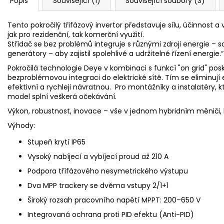
Popis
Související (1)
Související soubory (3)
Tento pokročilý třifázový invertor představuje sílu, účinnost 
jak pro rezidenční, tak komerční využití.
Střídač se bez problémů integruje s různými zdroji energie – s
generátory – aby zajistil spolehlivé a udržitelné řízení energie.“
Pokročilá technologie Deye v kombinaci s funkcí "on grid" po
bezproblémovou integraci do elektrické sítě. Tím se eliminují e
efektivní a rychleji návratnou. Pro montážníky a instalatéry, k
model splní veškerá očekávání.
Výkon, robustnost, inovace – vše v jednom hybridním měniči, k
Výhody:
Stupeň krytí IP65
Vysoký nabíjecí a vybíjecí proud až 210 A
Podpora třífázového nesymetrického výstupu
Dva MPP trackery se dvěma vstupy 2/1+1
Široký rozsah pracovního napětí MPPT: 200–650 V
Integrovaná ochrana proti
PID
efektu (Anti-PID)