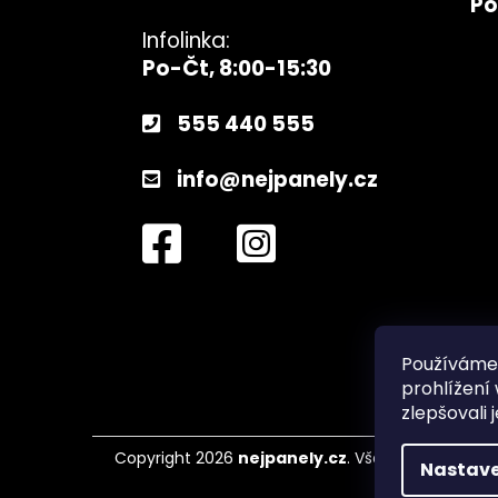
Po
Infolinka:
Po-Čt, 8:00-15:30
555 440 555
info@nejpanely.cz
Používáme
prohlížení
zlepšovali 
Copyright 2026
nejpanely.cz
. Všechna práva vy
Nastave