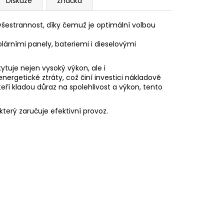
Diskuze
Značka
a všestrannost, díky čemuž je optimální volbou
olárními panely, bateriemi i dieselovými
skytuje nejen vysoký
výkon
, ale i
nergetické ztráty, což činí investici nákladově
teří kladou důraz na spolehlivost a výkon, tento
terý zaručuje efektivní provoz.