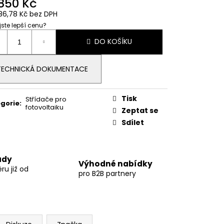
 850 Kč
86,78 Kč bez DPH
 jste lepší cenu?
ná
DO KOŠÍKU
:
TECHNICKÁ DOKUMENTACE
Tisk
Střídače pro
gorie
:
fotovoltaiku
Zeptat se
Sdílet
ady
Výhodné nabídky
u již od
pro B2B partnery