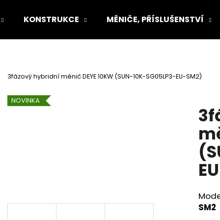
KONSTRUKCE
MĚNIČE, PŘÍSLUŠENSTVÍ
Co potřebujete najít?
3fázový hybridní měnič DEYE 10KW (SUN-10K-SG05LP3-EU-SM2)
HLEDAT
NOVINKA
3f
mě
Doporučujeme
(S
EU
Mode
SM2