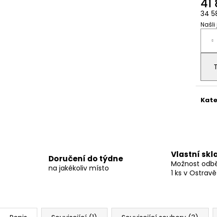
41
34 5
Našli
Měr
cena
Kate
Vlastní skl
Doručení do týdne
Možnost odběr
na jakékoliv místo
1 ks v Ostravě