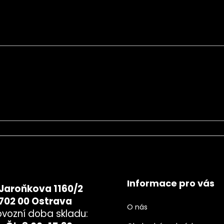
chrany osobních údajů
Informace pro vás
Jaroňkova 1160/2
702 00 Ostrava
O nás
ovozní doba skladu: