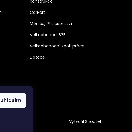
Konstrukce
h
CarPort
Měniče, Příslušenství
Velkoobchod, B2B
Velkoobchodní spolupráce
Dotace
ouhlasím
Vytvořil Shoptet