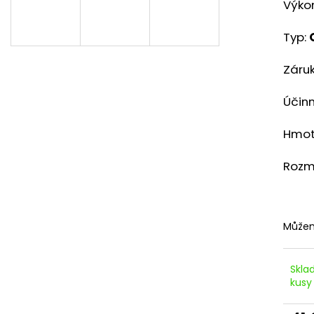
STŘEDOVÁ SVORKA, ČERNÁ
KONCOVÁ SVORK
Výko
7,50 Kč
7,50 Kč
Typ:
Záruk
Účin
Hmot
Rozm
Můžem
Skla
kusy