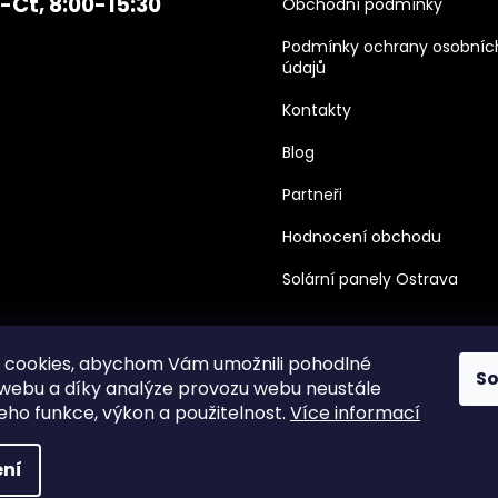
-Čt, 8:00-15:30
Obchodní podmínky
Podmínky ochrany osobníc
údajů
Kontakty
Blog
Partneři
Hodnocení obchodu
Solární panely Ostrava
 cookies, abychom Vám umožnili pohodlné
S
 webu a díky analýze provozu webu neustále
jeho funkce, výkon a použitelnost.
Více informací
hrazena.
ní