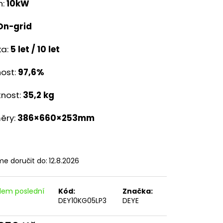
A 30, ČERNÁ
n:
10kW
On-grid
a:
5 let / 10 let
nost:
97,6%
nost:
35,2 kg
ěry:
386×660×253mm
e doručit do:
12.8.2026
dem poslední
Kód:
Značka:
DEY10KG05LP3
DEYE