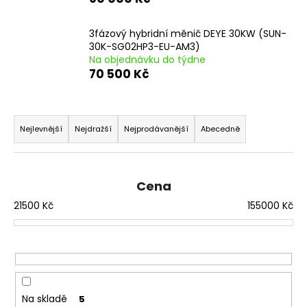
a
j
3fázový hybridní měnič DEYE 30KW (SUN-
30K-SG02HP3-EU-AM3)
í
Na objednávku do týdne
t
70 500 Kč
?
Ř
a
Nejlevnější
Nejdražší
Nejprodávanější
Abecedně
z
HLEDAT
e
n
Cena
í
21500
Kč
155000
Kč
D
p
o
r
p
o
o
d
r
u
u
Na skladě
5