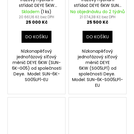
střídač DEYE 5KW
střídač DEYE 6KW SUN-
verze SG05 (SUN-5K-
6K-SG05LP1-EU
Skladem
(1 ks)
Na objednávku do 2 týdnů
SG05LP1-EU)
20 661,16 Kč bez DPH
21 074,38 Kč bez DPH
25 000 Kč
25 500 Kč
DO KOŠÍKU
DO KOŠÍKU
Nízkonapěťový
Nízkonapěťový
jednofázový síťový
jednofázový síťový
měnič DEYE 6KW (SUN-
měnič DEYE
6K-G05) od společnosti
6KW (SG05LP1) od
Deye. Model: SUN-6K-
společnosti Deye.
SG05LP1-EU
Model: SUN-6K-SG05LP1-
EU