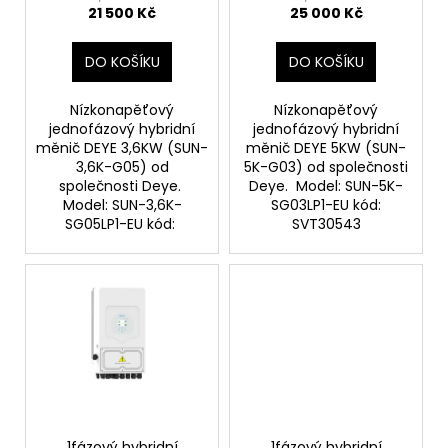
21 500 Kč
25 000 Kč
k
t
DO KOŠÍKU
DO KOŠÍKU
ů
Nízkonapěťový
Nízkonapěťový
jednofázový hybridní
jednofázový hybridní
měnič DEYE 3,6KW (SUN-
měnič DEYE 5KW (SUN-
3,6K-G05) od
5K-G03) od společnosti
společnosti Deye.
Deye. Model: SUN-5K-
Model: SUN-3,6K-
SG03LP1-EU kód:
SG05LP1-EU kód:
SVT30543
1fázový hybridní
1fázový hybridní