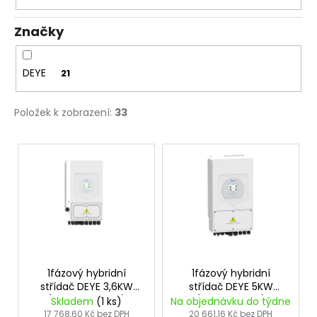
k
č
u
t
Značky
j
ů
e
m
DEYE
21
e
Položek k zobrazení:
33
PALETA
37KS,
V
BIFACIÁLNÍ
SOLÁRNÍ
ý
PANEL
p
HANERSUN
500WP
i
FULL
BLACK
s
p
2
050
r
Kč
o
1fázový hybridní
1fázový hybridní
střídač DEYE 3,6KW
střídač DEYE 5KW
d
(SUN-3,6K-G05)
(SUN-5K-G03)
Skladem
(1 ks)
Na objednávku do týdne
u
17 768,60 Kč bez DPH
20 661,16 Kč bez DPH