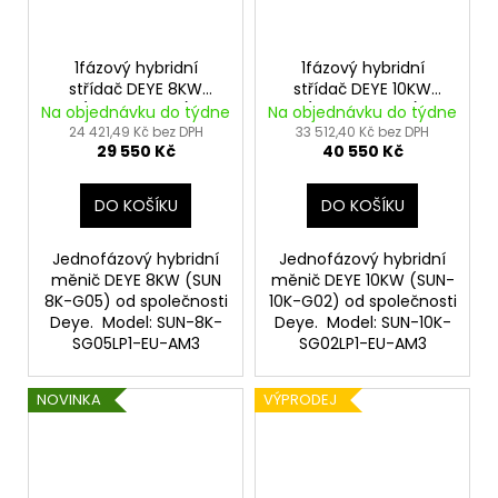
1fázový hybridní
1fázový hybridní
střídač DEYE 8KW
střídač DEYE 10KW
(SUN-8K-G05)
(SUN-10K-G02)
Na objednávku do týdne
Na objednávku do týdne
24 421,49 Kč bez DPH
33 512,40 Kč bez DPH
29 550 Kč
40 550 Kč
DO KOŠÍKU
DO KOŠÍKU
Jednofázový hybridní
Jednofázový hybridní
měnič DEYE 8KW (SUN
měnič DEYE 10KW (SUN-
8K-G05) od společnosti
10K-G02) od společnosti
Deye. Model: SUN-8K-
Deye. Model: SUN-10K-
SG05LP1-EU-AM3
SG02LP1-EU-AM3
NOVINKA
VÝPRODEJ