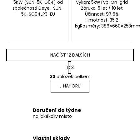
5KW (SUN-5K-G04) od
Výkon: 5kWTyp: On-grid
společnosti Deye. SUN-
Záruka: 5 let / 10 let
5K-SG04LP3-EU
Účinnost: 97,6%
Hmotnost: 35,2
kgRozměry: 386×660×253m
NAČÍST 12 DALŠÍCH
S
1
3
t
O
r
33
položek celkem
v
á
NAHORU
l
n
k
á
o
d
v
a
Doručení do týdne
á
c
na jakékoliv místo
n
í
í
p
r
Vlastní sklady