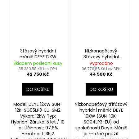
3fázový hybridní
Nízkonapěťový
měnič DEYE 12KW
3fázový hybridní
(SUN-12K-SG05LP3-EU-
měnič DEYE 10KW
Skladem poslední kusy
Vyprodáno
SM2)
(SUN-10K-SG04LP3-
35 330,58 Kč bez DPH
36 776,86 Kč bez DPH
42 750 Kč
44 500 Kč
EU)
DO KOŠÍKU
DO KOŠÍKU
Model: DEYE 12KW SUN-
Nízkonapěťový třífázový
12K-SG05LP3-EU-SM2
hybridní měnič DEYE
Výkon: 12kW Typ:
10KW (SUN-10K-
Hybridní Záruka: 5 let / 10
SG04LP3-EU) od
let Účinnost: 97,6%
společnosti Deye. Měnič
Hmotnost: 35,2
je možné použít