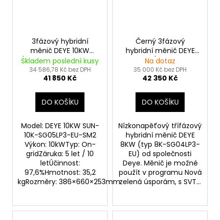
3fázový hybridní
Černý 3fázový
měnič DEYE 10KW
hybridní měnič DEYE
(SUN-10K-SG05LP3-EU-
8KW (SUN-8K-
Skladem poslední kusy
Na dotaz
SM2)
SG04LP3-EU)
34 586,78 Kč bez DPH
35 000 Kč bez DPH
41 850 Kč
42 350 Kč
DO KOŠÍKU
DO KOŠÍKU
Model: DEYE 10KW SUN-
Nízkonapěťový třífázový
10K-SG05LP3-EU-SM2
hybridní měnič DEYE
Výkon: 10kWTyp: On-
8KW (typ 8K-SG04LP3-
gridZáruka: 5 let / 10
EU) od společnosti
letÚčinnost:
Deye. Měnič je možné
97,6%Hmotnost: 35,2
použít v programu Nová
kgRozměry: 386×660×253mm
zelená úsporám, s SVT...