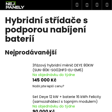
K
Přejít
Hledat
Náku
M
Přihlášen
na
o
obsah
Zpět
Zpět
košík
š
Hybridní střídače s
í
C
podporou nabíjení
k
o
baterií
p
o
Nejprodávanější
t
ř
e
3fázový hybridní měnič DEYE 80KW
(SUN-80K-SG02HP3-EU-EM6)
b
Na objednávku do týdne
u
145 000 Kč
j
Našli jste lepší cenu?
e
Set Deye 12 kW + baterie 16 kWh Felicity
t
(samozahášecí s topným modulem)
e
Na objednávku do týdne
n
90 000 Kč