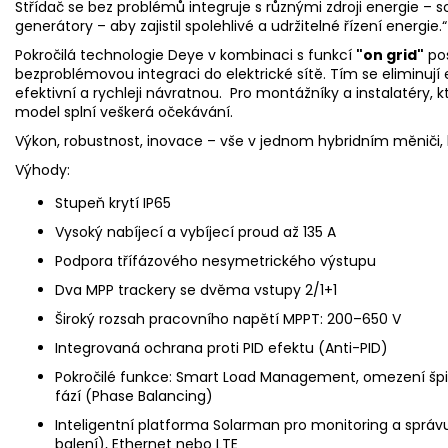
Střídač se bez problémů integruje s různými zdroji energie – s
generátory – aby zajistil spolehlivé a udržitelné řízení energie.“
Pokročilá technologie Deye v kombinaci s funkcí
"on grid"
pos
bezproblémovou integraci do elektrické sítě. Tím se eliminují e
efektivní a rychleji návratnou. Pro montážníky a instalatéry, k
model splní veškerá očekávání.
Výkon, robustnost, inovace – vše v jednom hybridním měniči, k
Výhody:
Stupeň krytí IP65
Vysoký nabíjecí a vybíjecí proud až 135 A
Podpora třífázového nesymetrického výstupu
Dva MPP trackery se dvěma vstupy 2/1+1
Široký rozsah pracovního napětí MPPT: 200–650 V
Integrovaná ochrana proti
PID
efektu (Anti-PID)
Pokročilé funkce: Smart Load Management, omezení špi
fází (Phase Balancing)
Inteligentní platforma Solarman pro monitoring a správu 
balení), Ethernet nebo LTE