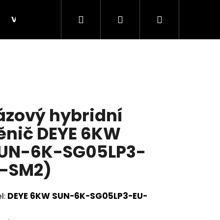
Hledat
Přihlášení
Nákupní
VELKOOBCHOD, B2B
KONSTRUKCE B2B - velko
košík
ázový hybridní
nič DEYE 6KW
UN-6K-SG05LP3-
-SM2)
Následující
l:
DEYE 6KW SUN-6K-SG05LP3-EU-