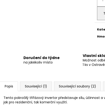
cena
Kate
Hmo
Vlastní skl
Doručení do týdne
Možnost odběr
na jakékoliv místo
1 ks v Ostravě
Popis
Související (1)
Související soubory (2)
Tento pokročilý třifázový invertor představuje sílu, účinnost 
jak pro rezidenční, tak komerční využití.