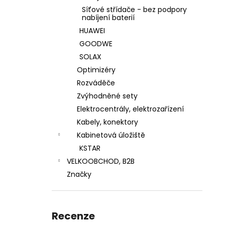
VARIO 140MM DVOJITĚ NASTAVITELNÝ
n
Síťové střídače - bez podpory
HÁK
nabíjení baterií
e
65 Kč
HUAWEI
l
GOODWE
SOLAX
Optimizéry
Rozváděče
Zvýhodněné sety
Elektrocentrály, elektrozařízení
Kabely, konektory
Kabinetová úložiště
KSTAR
VELKOOBCHOD, B2B
Značky
Recenze