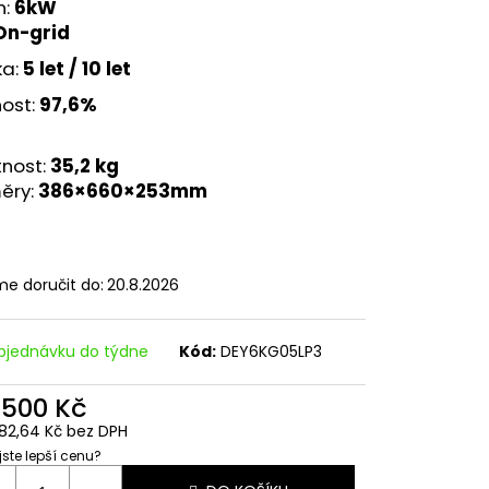
CE M8 S KULIČKOU
n:
6kW
On-grid
a:
5 let / 10 let
nost:
97,6%
nost:
35,2 kg
ěry:
386×660×253mm
e doručit do:
20.8.2026
bjednávku do týdne
Kód:
DEY6KG05LP3
 500 Kč
82,64 Kč bez DPH
 jste lepší cenu?
ná