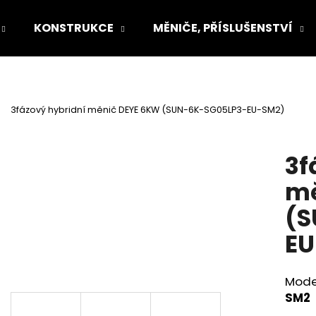
KONSTRUKCE
MĚNIČE, PŘÍSLUŠENSTVÍ
Co potřebujete najít?
3fázový hybridní měnič DEYE 6KW (SUN-6K-SG05LP3-EU-SM2)
HLEDAT
3f
mě
Doporučujeme
(S
EU
Mode
SM2