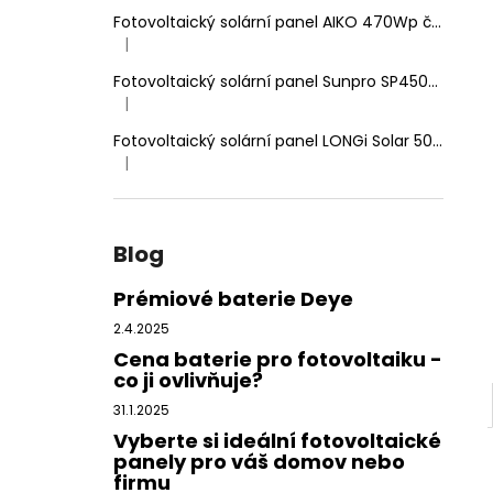
Fotovoltaický solární panel AIKO 470Wp černý rám, dvojité sklo
|
Hodnocení produktu je 5 z 5 hvězdiček.
Fotovoltaický solární panel Sunpro SP450-144M 450Wp HIEFF Twin Mono
|
Hodnocení produktu je 5 z 5 hvězdiček.
Fotovoltaický solární panel LONGi Solar 500Wp stříbrný rám
|
Hodnocení produktu je 5 z 5 hvězdiček.
Blog
Prémiové baterie Deye
2.4.2025
Cena baterie pro fotovoltaiku -
co ji ovlivňuje?
31.1.2025
Vyberte si ideální fotovoltaické
panely pro váš domov nebo
firmu