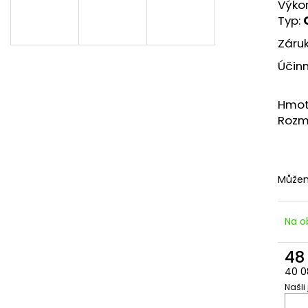
IMBUSOVÝ ŠROUB M8X20
DRÁŽKOVÁ MATI
Výko
Typ:
2 Kč
3 Kč
Záruk
Účin
Hmot
Rozm
Můžem
Na o
48
40 0
Našli
Měr