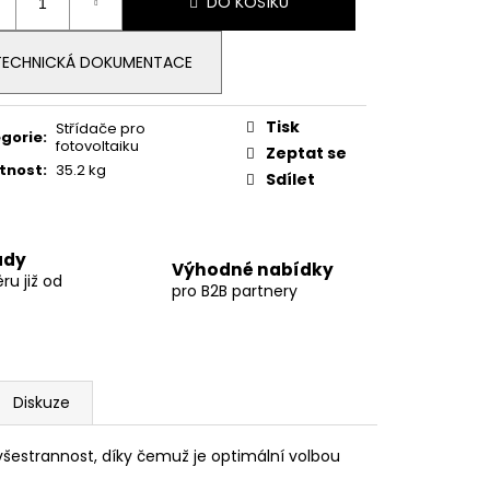
DO KOŠÍKU
:
TECHNICKÁ DOKUMENTACE
Tisk
Střídače pro
gorie
:
fotovoltaiku
Zeptat se
tnost
:
35.2 kg
Sdílet
ady
Výhodné nabídky
u již od
pro B2B partnery
Diskuze
a všestrannost, díky čemuž je optimální volbou