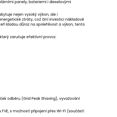
olárními panely, bateriemi i dieselovými
kytuje nejen vysoký
výkon
, ale i
nergetické ztráty, což činí investici nákladově
teří kladou důraz na spolehlivost a výkon, tento
terý zaručuje efektivní provoz.
ček odběru (Grid Peak Shaving), vyvažování
FVE, s možností připojení přes Wi-Fi (součástí