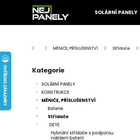
K
Přejít
na
o
SOLÁRNÍ PANELY
obsah
Zpět
Zpět
š
do
do
í
k
obchodu
obchodu
Domů
MĚNIČE, PŘÍSLUŠENSTVÍ
Střídače
P
o
Kategorie
Přeskočit
s
kategorie
t
SOLÁRNÍ PANELY
r
KONSTRUKCE
a
MĚNIČE, PŘÍSLUŠENSTVÍ
n
Baterie
n
Střídače
í
DEYE
p
Hybridní střídače s podporou
a
nabíjení baterií