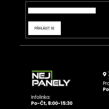
t
E-mail
í
Vložením e-mailu souhlasíte s
podmínkami o
PŘIHLÁSIT SE
Pr
Po
Infolinka:
Po-Čt, 8:00-15:30