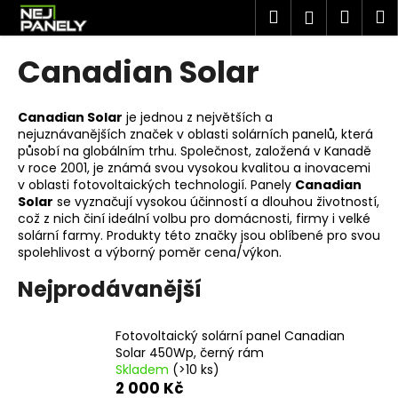
K
Přejít
Hledat
Náku
M
Přihlášen
na
o
obsah
Zpět
Zpět
košík
š
Canadian Solar
í
C
k
o
Canadian Solar
je jednou z největších a
nejuznávanějších značek v oblasti solárních panelů, která
p
působí na globálním trhu. Společnost, založená v Kanadě
o
v roce 2001, je známá svou vysokou kvalitou a inovacemi
t
v oblasti fotovoltaických technologií. Panely
Canadian
Solar
se vyznačují vysokou účinností a dlouhou životností,
ř
což z nich činí ideální volbu pro domácnosti, firmy i velké
e
solární farmy. Produkty této značky jsou oblíbené pro svou
spolehlivost a výborný poměr cena/výkon.
b
u
Nejprodávanější
j
e
Fotovoltaický solární panel Canadian
t
Solar 450Wp, černý rám
e
Skladem
(>10 ks)
2 000 Kč
n