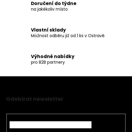
k
Doručení do týdne
y
na jakékoliv místo
v
ý
p
Vlastní sklady
i
Možnost odběru již od 1 ks v Ostravě
s
u
Výhodné nabídky
pro B2B partnery
Z
á
Odebírat newsletter
p
Nezmeškejte žádné novinky či slevy!
a
t
E-mail
í
Vložením e-mailu souhlasíte s
podmínkami