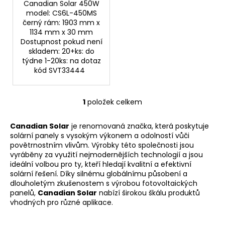
Canadian Solar 450W
model: CS6L-450MS
černý rám: 1903 mm x
1134 mm x 30 mm
Dostupnost pokud není
skladem: 20+ks: do
týdne 1-20ks: na dotaz
kód SVT33444
1
položek celkem
O
v
Canadian Solar
je renomovaná značka, která poskytuje
l
solární panely s vysokým výkonem a odolností vůči
á
povětrnostním vlivům. Výrobky této společnosti jsou
d
vyráběny za využití nejmodernějších technologií a jsou
a
ideální volbou pro ty, kteří hledají kvalitní a efektivní
c
solární řešení. Díky silnému globálnímu působení a
í
dlouholetým zkušenostem s výrobou fotovoltaických
panelů,
Canadian Solar
nabízí širokou škálu produktů
p
vhodných pro různé aplikace.
r
v