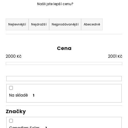
Našli jste lepší cenu?
a
j
Ř
í
a
Nejlevnější
Nejdražší
Nejprodávanější
Abecedně
t
z
?
e
n
Cena
í
2000
Kč
2001
Kč
p
HLEDAT
r
o
d
D
u
Na skladě
1
o
k
p
t
o
Značky
ů
r
u