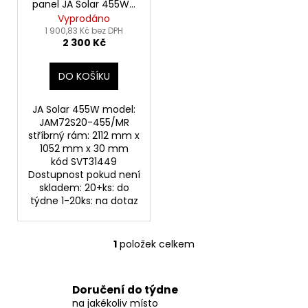
panel JA Solar 455Wp
d
stříbrný rám
Vyprodáno
u
1 900,83 Kč bez DPH
2 300 Kč
k
t
DO KOŠÍKU
ů
JA Solar 455W model:
JAM72S20-455/MR
stříbrný rám: 2112 mm x
1052 mm x 30 mm
kód SVT31449
Dostupnost pokud není
skladem: 20+ks: do
týdne 1-20ks: na dotaz
1
položek celkem
O
v
l
Doručení do týdne
á
na jakékoliv místo