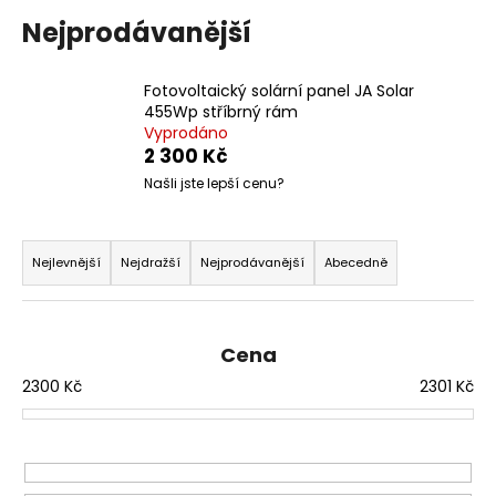
a
Nejprodávanější
j
í
Fotovoltaický solární panel JA Solar
t
455Wp stříbrný rám
Vyprodáno
?
2 300 Kč
Našli jste lepší cenu?
Ř
HLEDAT
a
Nejlevnější
Nejdražší
Nejprodávanější
Abecedně
z
e
n
D
Cena
o
í
2300
Kč
2301
Kč
p
p
o
r
r
o
u