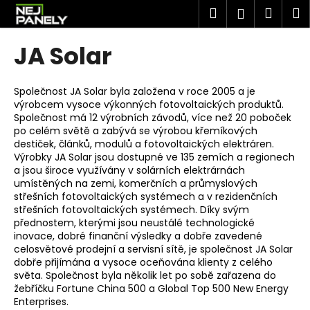
K
Přejít
Hledat
Náku
M
Přihlášen
na
o
obsah
Zpět
Zpět
košík
š
JA Solar
í
C
k
o
Společnost JA Solar byla založena v roce 2005 a je
výrobcem vysoce výkonných fotovoltaických produktů.
p
Společnost má 12 výrobních závodů, více než 20 poboček
o
po celém světě a zabývá se výrobou křemíkových
t
destiček, článků, modulů a fotovoltaických elektráren.
Výrobky JA Solar jsou dostupné ve 135 zemích a regionech
ř
a jsou široce využívány v solárních elektrárnách
e
umístěných na zemi, komerčních a průmyslových
střešních fotovoltaických systémech a v rezidenčních
b
střešních fotovoltaických systémech. Díky svým
u
přednostem, kterými jsou neustálé technologické
j
inovace, dobré finanční výsledky a dobře zavedené
celosvětové prodejní a servisní sítě, je společnost JA Solar
e
dobře přijímána a vysoce oceňována klienty z celého
t
světa. Společnost byla několik let po sobě zařazena do
e
žebříčku Fortune China 500 a Global Top 500 New Energy
Enterprises.
n