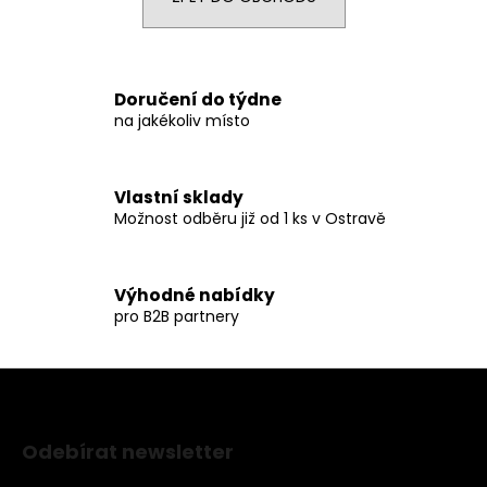
a
j
í
Doručení do týdne
t
na jakékoliv místo
?
Vlastní sklady
Možnost odběru již od 1 ks v Ostravě
HLEDAT
Výhodné nabídky
pro B2B partnery
D
o
p
Z
o
á
r
Odebírat newsletter
p
u
Nezmeškejte žádné novinky či slevy!