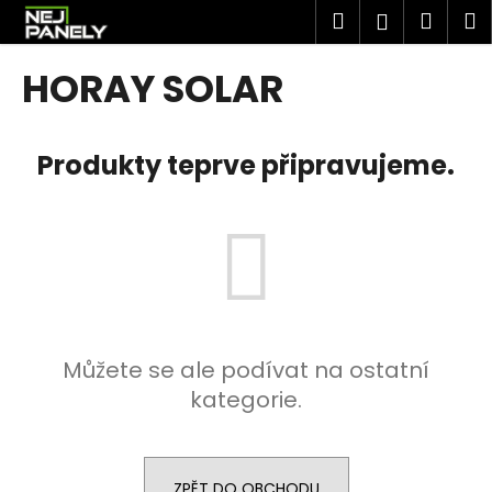
K
Přejít
Hledat
Náku
M
Přihlášen
na
o
obsah
Zpět
Zpět
košík
š
HORAY SOLAR
í
C
k
o
Produkty teprve připravujeme.
p
o
t
ř
e
b
u
Můžete se ale podívat na ostatní
j
kategorie.
e
t
e
n
ZPĚT DO OBCHODU