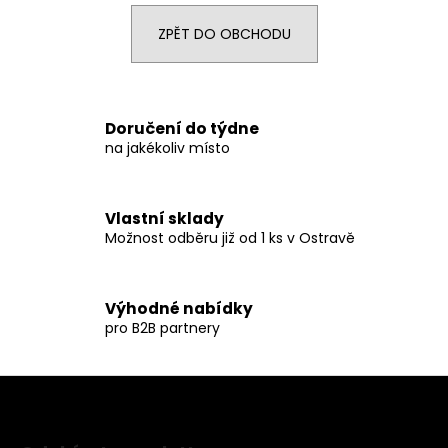
a
ZPĚT DO OBCHODU
j
í
t
?
Doručení do týdne
na jakékoliv místo
Vlastní sklady
HLEDAT
Možnost odběru již od 1 ks v Ostravě
Výhodné nabídky
D
pro B2B partnery
o
p
o
r
Z
u
á