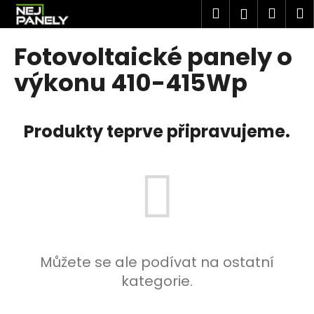
K
Přejít
Hledat
Náku
M
Přihlášen
na
o
obsah
Zpět
Zpět
košík
š
Fotovoltaické panely o
í
C
výkonu 410-415Wp
k
o
p
Produkty teprve připravujeme.
o
t
ř
e
b
u
j
e
Můžete se ale podívat na ostatní
t
kategorie.
e
n