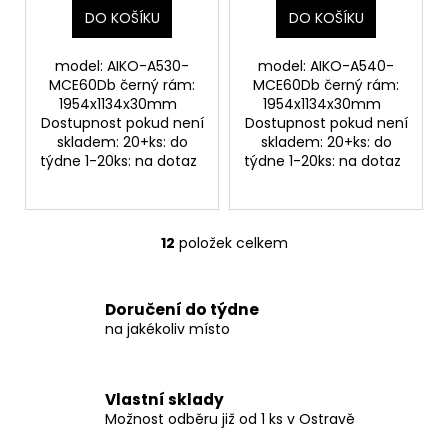
DO KOŠÍKU
DO KOŠÍKU
model: AIKO-A530-
model: AIKO-A540-
MCE60Db černý rám:
MCE60Db černý rám:
1954x1134x30mm
1954x1134x30mm
Dostupnost pokud není
Dostupnost pokud není
skladem: 20+ks: do
skladem: 20+ks: do
týdne 1-20ks: na dotaz
týdne 1-20ks: na dotaz
12
položek celkem
O
v
l
Doručení do týdne
á
na jakékoliv místo
d
a
c
Vlastní sklady
í
Možnost odběru již od 1 ks v Ostravě
p