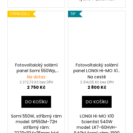
VÝPRODEJ
TIP
Fotovoltaický solární
Fotovoltaický solární
panel Somi 550Wp,
panel LONGi Hi-MO X10
stříbrný rám
Scientist 540Wp černý
Na dotaz
Na cestě
rám
2 272,73 Kč bez DPH
2 314,05 Kč bez DPH
2 750 Kč
2 800 Kč
DO KOŠÍKU
DO KOŠÍKU
Somi 550W, stříbrný rám
LONGi Hi-MO X10
model: SP550M-72H
Scientist 540W
stříbrný rám:
model: LR7-60HVH-
2279x1134x35mm kód
540M černý rám: 1990