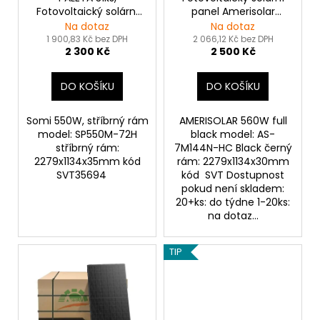
o
Fotovoltaický solární
panel Amerisolar
d
panel Somi 550Wp,
560Wp FULL BLACK
Na dotaz
Na dotaz
u
stříbrný rám
1 900,83 Kč bez DPH
2 066,12 Kč bez DPH
2 300 Kč
2 500 Kč
k
t
DO KOŠÍKU
DO KOŠÍKU
ů
Somi 550W, stříbrný rám
AMERISOLAR 560W full
model: SP550M-72H
black model: AS-
stříbrný rám:
7M144N-HC Black černý
2279x1134x35mm kód
rám: 2279x1134x30mm
SVT35694
kód SVT Dostupnost
pokud není skladem:
20+ks: do týdne 1-20ks:
na dotaz...
TIP