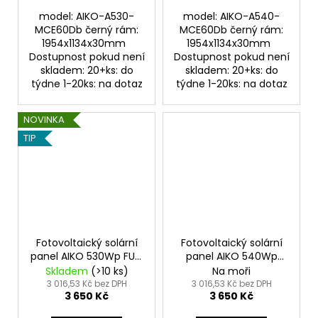
model: AIKO-A530-
model: AIKO-A540-
MCE60Db černý rám:
MCE60Db černý rám:
1954x1134x30mm
1954x1134x30mm
Dostupnost pokud není
Dostupnost pokud není
skladem: 20+ks: do
skladem: 20+ks: do
týdne 1-20ks: na dotaz
týdne 1-20ks: na dotaz
NOVINKA
TIP
Fotovoltaický solární
Fotovoltaický solární
panel AIKO 530Wp FULL
panel AIKO 540Wp
BLACK
FULL BLACK
Skladem
(>10 ks)
Na moři
3 016,53 Kč bez DPH
3 016,53 Kč bez DPH
3 650 Kč
3 650 Kč