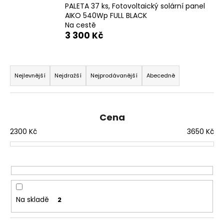
PALETA 37 ks, Fotovoltaický solární panel
a
AIKO 540Wp FULL BLACK
j
Na cestě
3 300 Kč
í
t
Ř
?
a
Nejlevnější
Nejdražší
Nejprodávanější
Abecedně
z
e
n
HLEDAT
Cena
í
2300
Kč
3650
Kč
p
r
D
o
o
d
p
o
u
Na skladě
2
r
k
u
t