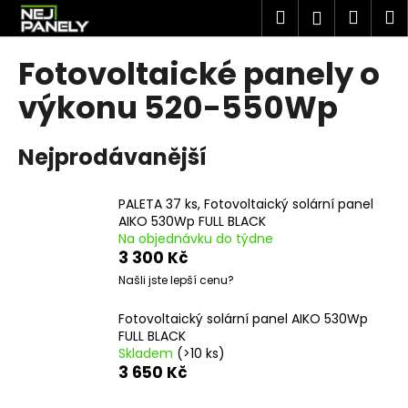
K
Přejít
Hledat
Náku
M
Přihlášen
na
o
obsah
Zpět
Zpět
košík
š
Fotovoltaické panely o
í
C
výkonu 520-550Wp
k
o
p
Nejprodávanější
o
t
PALETA 37 ks, Fotovoltaický solární panel
ř
AIKO 530Wp FULL BLACK
e
Na objednávku do týdne
3 300 Kč
b
Našli jste lepší cenu?
u
j
Fotovoltaický solární panel AIKO 530Wp
e
FULL BLACK
Skladem
(>10 ks)
t
3 650 Kč
e
n