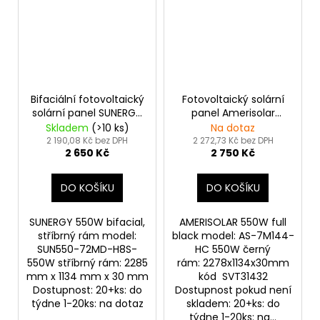
Bifaciální fotovoltaický
Fotovoltaický solární
solární panel SUNERGY
panel Amerisolar
550Wp stříbrný rám
550Wp FULL BLACK
Skladem
(>10 ks)
Na dotaz
2 190,08 Kč bez DPH
2 272,73 Kč bez DPH
2 650 Kč
2 750 Kč
DO KOŠÍKU
DO KOŠÍKU
SUNERGY 550W bifacial,
AMERISOLAR 550W full
stříbrný rám model:
black model: AS-7M144-
SUN550-72MD-H8S-
HC 550W černý
550W stříbrný rám: 2285
rám: 2278x1134x30mm
mm x 1134 mm x 30 mm
kód SVT31432
Dostupnost: 20+ks: do
Dostupnost pokud není
týdne 1-20ks: na dotaz
skladem: 20+ks: do
týdne 1-20ks: na...