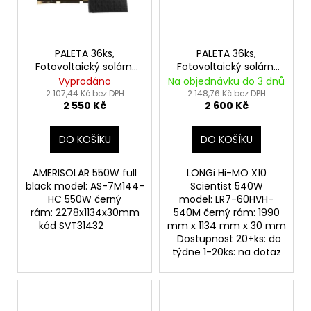
PALETA 36ks,
PALETA 36ks,
Fotovoltaický solární
Fotovoltaický solární
panel Amerisolar
panel LONGi Hi-MO X10
Vyprodáno
Na objednávku do 3 dnů
550Wp FULL BLACK
Scientist 540Wp černý
2 107,44 Kč bez DPH
2 148,76 Kč bez DPH
2 550 Kč
2 600 Kč
rám
DO KOŠÍKU
DO KOŠÍKU
AMERISOLAR 550W full
LONGi Hi-MO X10
black model: AS-7M144-
Scientist 540W
HC 550W černý
model: LR7-60HVH-
rám: 2278x1134x30mm
540M černý rám: 1990
kód SVT31432
mm x 1134 mm x 30 mm
Dostupnost 20+ks: do
týdne 1-20ks: na dotaz