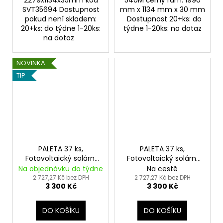
SVT35694 Dostupnost
mm x 1134 mm x 30 mm
pokud není skladem:
Dostupnost 20+ks: do
20+ks: do týdne 1-20ks:
týdne 1-20ks: na dotaz
na dotaz
NOVINKA
TIP
PALETA 37 ks,
PALETA 37 ks,
Fotovoltaický solární
Fotovoltaický solární
panel AIKO 530Wp FULL
panel AIKO 540Wp
Na objednávku do týdne
Na cestě
BLACK
FULL BLACK
2 727,27 Kč bez DPH
2 727,27 Kč bez DPH
3 300 Kč
3 300 Kč
DO KOŠÍKU
DO KOŠÍKU