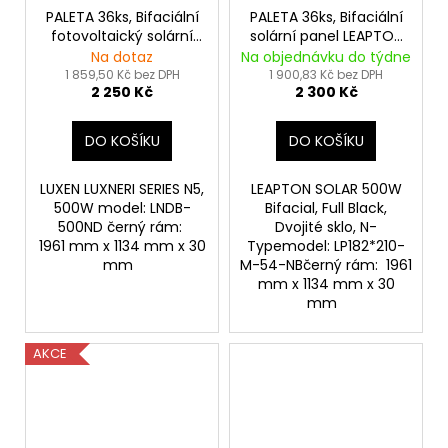
PALETA 36ks, Bifaciální
PALETA 36ks, Bifaciální
fotovoltaický solární
solární panel LEAPTON
panel LUXEN Solar
500Wp Full Black
Na dotaz
Na objednávku do týdne
500Wp full black
1 859,50 Kč bez DPH
1 900,83 Kč bez DPH
2 250 Kč
2 300 Kč
DO KOŠÍKU
DO KOŠÍKU
LUXEN LUXNERI SERIES N5,
LEAPTON SOLAR 500W
500W model: LNDB-
Bifacial, Full Black,
500ND černý rám:
Dvojité sklo, N-
1961 mm x 1134 mm x 30
Typemodel: LP182*210-
mm
M-54-NBčerný rám: 1961
mm x 1134 mm x 30
mm
AKCE