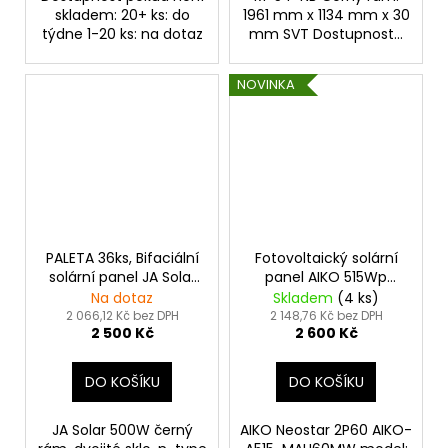
skladem: 20+ ks: do
1961 mm x 1134 mm x 30
týdne 1-20 ks: na dotaz
mm SVT Dostupnost...
NOVINKA
PALETA 36ks, Bifaciální
Fotovoltaický solární
solární panel JA Solar
panel AIKO 515Wp
500Wp černý rám
Neostar 2P60
Na dotaz
Skladem
(4 ks)
2 066,12 Kč bez DPH
2 148,76 Kč bez DPH
2 500 Kč
2 600 Kč
DO KOŠÍKU
DO KOŠÍKU
JA Solar 500W černý
AIKO Neostar 2P60 AIKO-