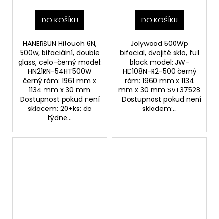
DO KOŠÍKU
DO KOŠÍKU
HANERSUN Hitouch 6N,
Jolywood 500Wp
500w, bifaciální, double
bifacial, dvojité sklo, full
glass, celo-černý model:
black model: JW-
HN21RN-54HT500W
HD108N-R2-500 černý
černý rám: 1961 mm x
rám: 1960 mm x 1134
1134 mm x 30 mm
mm x 30 mm SVT37528
Dostupnost pokud není
Dostupnost pokud není
skladem: 20+ks: do
skladem:...
týdne...