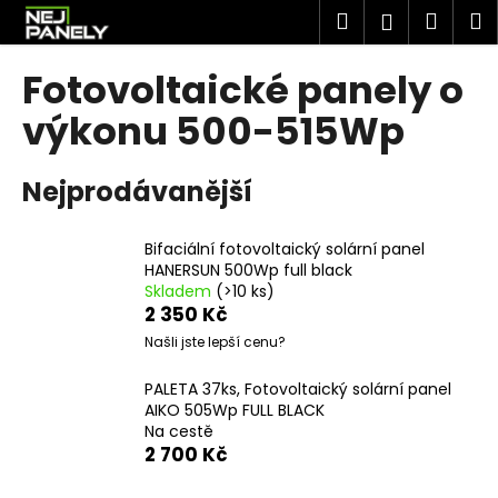
K
Přejít
Hledat
Náku
M
Přihlášen
na
o
obsah
Zpět
Zpět
košík
š
Fotovoltaické panely o
í
C
výkonu 500-515Wp
k
o
p
Nejprodávanější
o
t
Bifaciální fotovoltaický solární panel
ř
HANERSUN 500Wp full black
e
Skladem
(>10 ks)
2 350 Kč
b
Našli jste lepší cenu?
u
j
PALETA 37ks, Fotovoltaický solární panel
e
AIKO 505Wp FULL BLACK
Na cestě
t
2 700 Kč
e
n