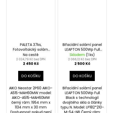
PALETA 37ks,
Bifaciální solární panel
Fotovoltaický solární
LEAPTON 500Wp Full
panel AIKO 515Wp
Black
Na cestě
Skladem
(1 ks)
Neostar 2P60
2 024,79 Kč bez DPH
2 066,12 Kč bez DPH
2 450 Kč
2 500 Kč
DO KOŠÍKU
DO KOŠÍKU
AIKO Neostar 2P60 AIKO-
Bifaciální solární panel
A515-MAH60MW model:
LEAPTON 500Wp Full
AIKO-A515-MAH60MW
Black s technologií
černý rám: 1954 mm x
dvojitého skla a články
1134 mm x 30 mm
typu N. Model: LP182*210-
Dostupnost pokud není
M-54-NB Černý rám: