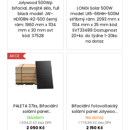
Jolywood 500Wp
bifacial, dvojité sklo, full
LONGi Solar 500W
black model: JW-
model: LR5-66HIH-500M
HD108N-R2-500 černý
stříbrný rám: 2093 mm x
rám: 1960 mm x 1134
1134 mm x 35 mm kód
mm x 30 mm svt
SVT33489 Dostupnost
kód: 37528
20+ks: do týdne 1-20ks:
na dotaz
AKCE
PALETA 37ks, Bifaciální
Bifaciální fotovoltaický
solární panel
solární panel Jolywood
HANERSUN 500Wp full
500Wp, Full black
Skladem
Na dotaz
black
1 694,21 Kč bez DPH
1 776,86 Kč bez DPH
2 050 Kč
2 150 Kč