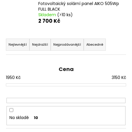
Fotovoltaický solární panel AIKO 505Wp
a
FULL BLACK
j
Skladem
(>10 ks)
2 700 Kč
í
t
Ř
?
a
Nejlevnější
Nejdražší
Nejprodávanější
Abecedně
z
e
n
HLEDAT
Cena
í
1950
Kč
3150
Kč
p
r
D
o
o
d
p
o
u
Na skladě
10
r
k
u
t