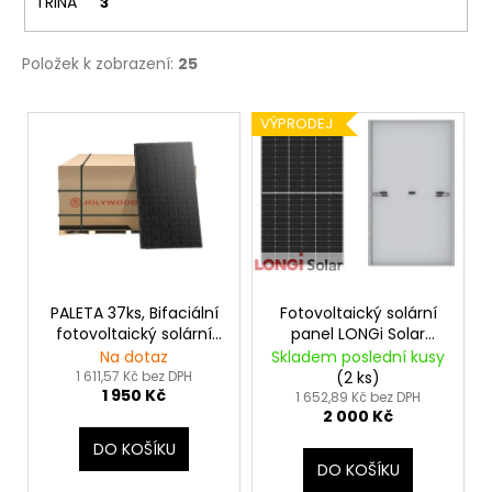
TRINA
3
Položek k zobrazení:
25
V
VÝPRODEJ
ý
p
i
s
p
r
o
PALETA 37ks, Bifaciální
Fotovoltaický solární
fotovoltaický solární
panel LONGi Solar
d
panel Jolywood
500Wp stříbrný rám
Na dotaz
Skladem poslední kusy
u
500Wp, Full black
1 611,57 Kč bez DPH
(2 ks)
1 950 Kč
k
1 652,89 Kč bez DPH
2 000 Kč
t
DO KOŠÍKU
ů
DO KOŠÍKU