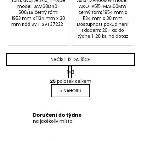
rám, dvojité sklo, n-type
A515-MAH60MW model:
model: JAM60D40-
AIKO-A515-MAH60MW
500/LB černý rám:
černý rám: 1954 mm x
1953 mm x 1134 mm x 30
1134 mm x 30 mm
mm Kód SVT: SVT37232
Dostupnost pokud není
skladem: 20+ ks: do
týdne 1-20 ks: na dotaz
NAČÍST 12 DALŠÍCH
S
1
3
t
O
r
25
položek celkem
v
á
NAHORU
l
n
k
á
o
d
v
a
Doručení do týdne
á
c
na jakékoliv místo
n
í
í
p
r