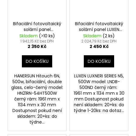
Bifaciální fotovoltaický
Bifaciální fotovoltaický
solární panel
solární panel LUXEN
HANERSUN 500Wp full
Solar 500Wp full black
Skladem
(>10 ks)
Skladem
(2 ks)
black
1 942,15 Kč bez DPH
2 024,79 Kč bez DPH
2 350 Kč
2 450 Kč
DO KOŠÍKU
DO KOŠÍKU
HANERSUN Hitouch 6N,
LUXEN LUXNERI SERIES N5,
500w, bifaciální, double
500W model: LNDB-
glass, celo-černý model:
500ND černý rám:
HN21RN-54HT500W
1961 mm x 1134 mm x 30
černý rám: 1961 mm x
mm Dostupnost pokud
1134 mm x 30 mm
není skladem: 20+ks: do
Dostupnost pokud není
týdne 1-20ks: na dotaz...
skladem: 20+ks: do
týdne...