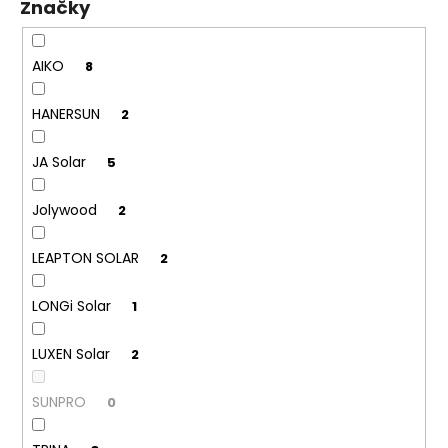
č
Značky
ů
u
j
e
AIKO
8
m
e
HANERSUN
2
JA Solar
5
NEJ
BLOK
-
Jolywood
2
BETONOVÁ
KONSTRUKCE
PRO
LEAPTON SOLAR
2
PLOCHÉ
STŘECHY
LONGi Solar
1
850
Kč
LUXEN Solar
2
SUNPRO
0