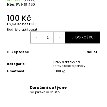
č
Kód:
PV HSR 460
u
j
100 Kč
e
m
82,64 Kč bez DPH
e
Našli jste lepší cenu?
Měrná
DO KOŠÍKU
cena:
PALETA
37KS,
BIFACIÁLNÍ
Zeptat se
Sdílet
SOLÁRNÍ
PANEL
HANERSUN
Háky a držáky na
Kategorie
:
500WP
fotovoltaické panely
FULL
Hmotnost
:
0.001 kg
BLACK
2
050
Doručení do týdne
Kč
na jakékoliv místo