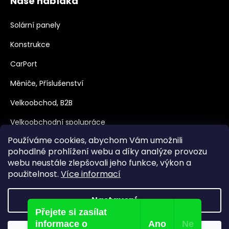
Naše nabídka
Solární panely
Konstrukce
CarPort
Měniče, Příslušenství
Velkoobchod, B2B
Velkoobchodní spolupráce
Používáme cookies, abychom Vám umožnili
Dotace
pohodlné prohlížení webu a díky analýze provozu
webu neustále zlepšovali jeho funkce, výkon a
použitelnost.
Více informací
Nastavení
Přejete si zasílat
Vytvořil Shoptet
informace o
Ano
Ne