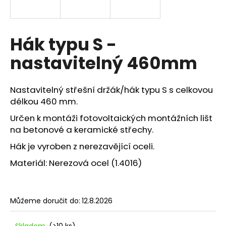
a
j
í
Hák typu S -
t
nastavitelný 460mm
?
Nastavitelný střešní držák/hák typu S s celkovou
délkou 460 mm.
Určen k montáži
fotovoltaických
montážních lišt
HLEDAT
na betonové a keramické střechy.
Hák je vyroben z nerezavějící oceli.
D
Materiál:
Nerezová ocel (1.4016)
o
p
o
Můžeme doručit do:
12.8.2026
r
u
Skladem
(>10 ks)