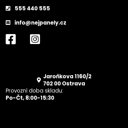
č
u
555 440 555
j
e
info@nejpanely.cz
m
e
4800MM
HLINÍKOVÝ
PROFIL
PRO
ŠESTIHRANNÝ
ŠROUB
Jaroňkova 1160/2
650
702 00 Ostrava
Kč
Provozní doba skladu:
Po-Čt, 8:00-15:30