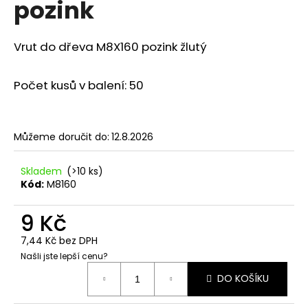
pozink
a
j
Vrut do dřeva M8X160 pozink žlutý
í
t
Počet kusů v balení: 50
?
Můžeme doručit do:
12.8.2026
HLEDAT
Skladem
(>10 ks)
Kód:
M8160
9 Kč
D
o
7,44 Kč bez DPH
p
Našli jste lepší cenu?
o
Měrná
r
DO KOŠÍKU
cena:
u