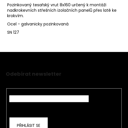
Pozinkovaný tesařský vrut 8x160 určený k montáži
nadkrokevních střešních izolačních panelů přes latě ke
krokvím.
Ocel - galvanicky pozinkovaná
SN 127
Z
á
Odebírat newsletter
p
Nezmeškejte žádné novinky či slevy!
a
t
E-mail
í
Vložením e-mailu souhlasíte s
podmínkami
ochrany osobních údajů
PŘIHLÁSIT SE