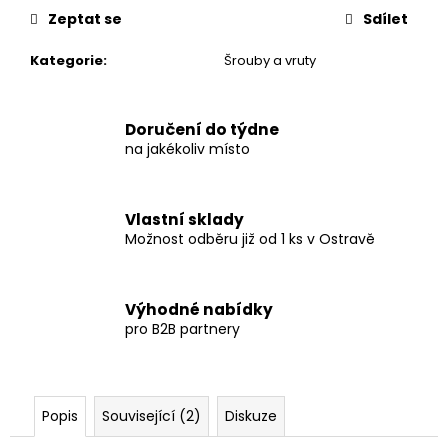
č
Zeptat se
Sdílet
u
j
Kategorie
:
Šrouby a vruty
e
m
e
Doručení do týdne
na jakékoliv místo
IMBUSOVÝ
ŠROUB
M8X25
Vlastní sklady
2
Možnost odběru již od 1 ks v Ostravě
Kč
Výhodné nabídky
pro B2B partnery
Popis
Související (2)
Diskuze