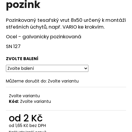
pozink
a
j
Pozinkovaný tesařský vrut 8x50 určený k montáži
í
střešních úchytů, např. VARIO ke krokvím.
t
Ocel - galvanicky pozinkovaná
?
SN 127
ZVOLTE BALENÍ
HLEDAT
Můžeme doručit do:
Zvolte variantu
D
Zvolte variantu
o
Kód:
Zvolte variantu
p
o
od
2 Kč
r
u
od
1,65 Kč
bez DPH