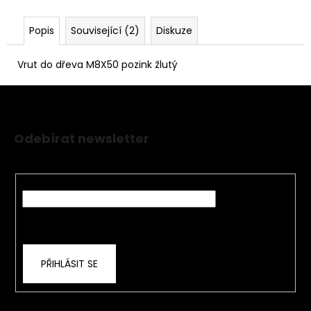
Popis
Související (2)
Diskuze
Vrut do dřeva M8X50 pozink žlutý
Z
á
Odebírat newsletter
p
Nezmeškejte žádné novinky či slevy!
a
t
E-mail
í
Vložením e-mailu souhlasíte s
podmínkami
ochrany osobních údajů
PŘIHLÁSIT SE