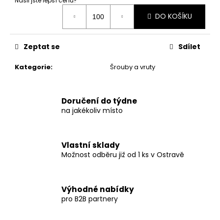
č
Našli jste lepší cenu?
Měrná
u
DO KOŠÍKU
cena:
j
e
m
Zeptat se
Sdílet
e
Kategorie
:
Šrouby a vruty
PŘÍRUBOVÁ
MATICE
M8
Doručení do týdne
na jakékoliv místo
3,40
Kč
Vlastní sklady
Možnost odběru již od 1 ks v Ostravě
Výhodné nabídky
pro B2B partnery