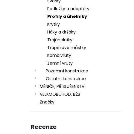
Svorky
ČTYŘHRANNÁ MATICE M8
n
Podložky a adaptéry
2 Kč
e
Profily a úhelníky
l
Krytky
Háky a držáky
Trojúhelníky
Trapézové můstky
Kombivruty
Zemní vruty
Pozemní konstrukce
Ostatní konstrukce
MĚNIČE, PŘÍSLUŠENSTVÍ
VELKOOBCHOD, B2B
Značky
Recenze