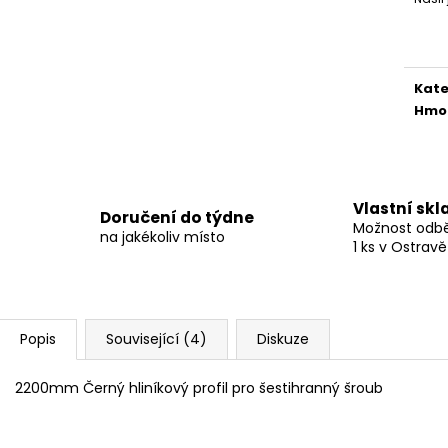
Měr
cena
Kate
Hmo
Vlastní skl
Doručení do týdne
Možnost odběr
na jakékoliv místo
1 ks v Ostravě
Popis
Související (4)
Diskuze
2200mm Černý hliníkový profil pro šestihranný šroub