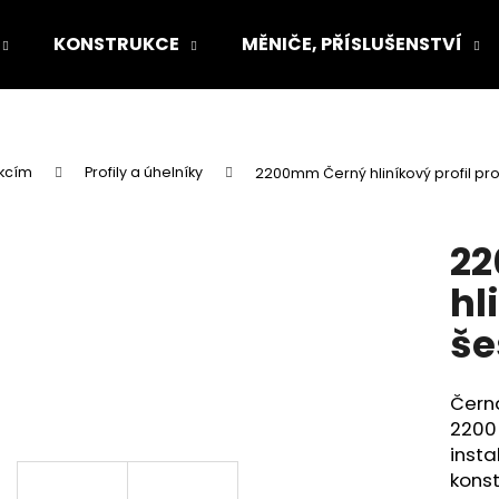
KONSTRUKCE
MĚNIČE, PŘÍSLUŠENSTVÍ
Co potřebujete najít?
ukcím
Profily a úhelníky
2200mm Černý hliníkový profil pr
HLEDAT
2
hl
Doporučujeme
še
Černá
2200
insta
konst