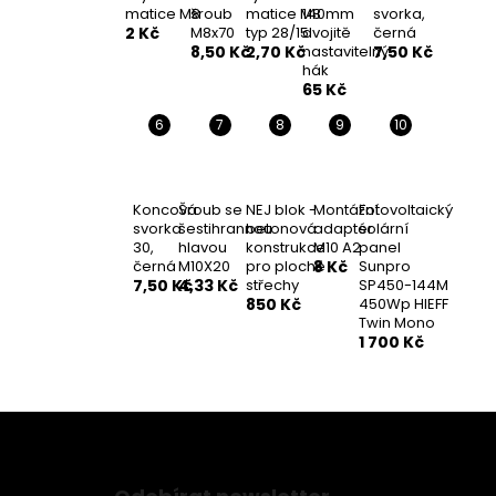
matice M8
šroub
matice M8
140mm
svorka,
2 Kč
M8x70
typ 28/15
dvojitě
černá
8,50 Kč
2,70 Kč
nastavitelný
7,50 Kč
hák
65 Kč
Koncová
Šroub se
NEJ blok -
Montážní
Fotovoltaický
svorka
šestihrannou
betonová
adaptér
solární
30,
hlavou
konstrukce
M10 A2
panel
černá
M10X20
pro ploché
8 Kč
Sunpro
7,50 Kč
4,33 Kč
střechy
SP450-144M
850 Kč
450Wp HIEFF
Twin Mono
1 700 Kč
Z
á