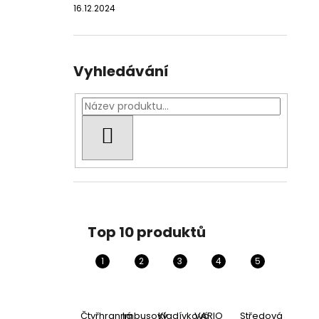
16.12.2024
Vyhledávání
HLEDAT
Top 10 produktů
Čtyřhranná
Imbusový
Kladívková
VARIO
Středová