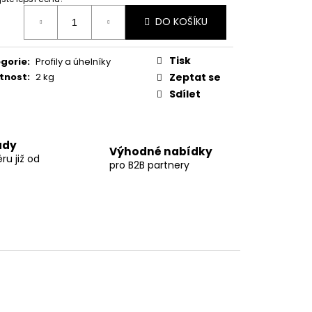
ná
DO KOŠÍKU
:
Tisk
gorie
:
Profily a úhelníky
tnost
:
2 kg
Zeptat se
Sdílet
ady
Výhodné nabídky
u již od
pro B2B partnery