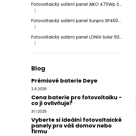
Fotovoltaický solární panel AIKO 470Wp černý rám, dvojité sklo
|
Hodnocení produktu je 5 z 5 hvězdiček.
Fotovoltaický solární panel Sunpro SP450-144M 450Wp HIEFF Twin Mono
|
Hodnocení produktu je 5 z 5 hvězdiček.
Fotovoltaický solární panel LONGi Solar 500Wp stříbrný rám
|
Hodnocení produktu je 5 z 5 hvězdiček.
Blog
Prémiové baterie Deye
2.4.2025
Cena baterie pro fotovoltaiku -
co ji ovlivňuje?
31.1.2025
Vyberte si ideální fotovoltaické
panely pro váš domov nebo
firmu