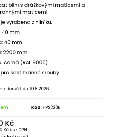
ICE M8 TYP 28/15
atibilní s drážkovými maticemi a
hrannými maticemi.
l je vyrobena z hliníku.
a: 40 mm
a: 40 mm
a: 2200 mm
: černá (RAL 9005)
l pro šestihranné šrouby
e doručit do:
10.8.2026
adem
Kód:
HPS220B
0 Kč
90 Kč bez DPH
 jste lepší cenu?