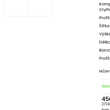
IMBUSOVÝ ŠROUB M8X70
KLADÍVKOVÁ MAT
Komp
8,50 Kč
2,70 Kč
čtyř
Profi
Šířk
Výšk
Délk
Barva
Profi
Můžem
Skl
45
371,
Našli