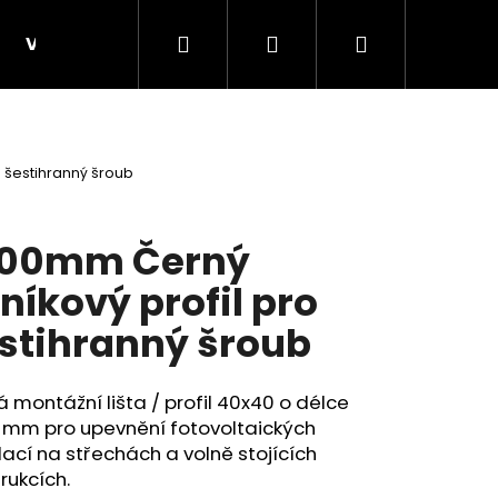
Hledat
Přihlášení
Nákupní
VELKOOBCHOD, B2B
KONSTRUKCE B2B - velko
košík
o šestihranný šroub
200mm Černý
iníkový profil pro
stihranný šroub
 montážní lišta / profil 40x40 o délce
Následující
 mm pro upevnění
fotovoltaických
lací na střechách a volně stojících
rukcích.