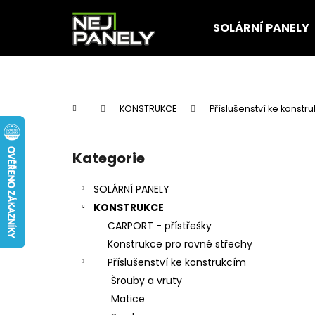
K
Přejít
na
o
SOLÁRNÍ PANELY
obsah
Zpět
Zpět
š
do
do
í
k
obchodu
obchodu
Domů
KONSTRUKCE
Příslušenství ke konstr
P
o
Kategorie
Přeskočit
s
kategorie
t
SOLÁRNÍ PANELY
r
KONSTRUKCE
a
CARPORT - přístřešky
n
Konstrukce pro rovné střechy
n
Příslušenství ke konstrukcím
í
Šrouby a vruty
p
Matice
a