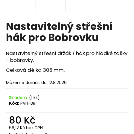
a
j
í
Nastavitelný střešní
t
hák pro Bobrovku
?
Nastavitelný střešní držák / hák pro hladké tašky
- bobrovky.
Celková délka 305 mm.
HLEDAT
Můžeme doručit do:
12.8.2026
D
Skladem
(1 ks)
o
Kód:
PVH-BR
p
o
80 Kč
r
u
66,12 Kč bez DPH