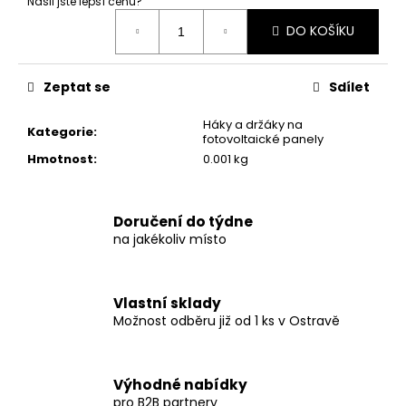
č
Našli jste lepší cenu?
Měrná
u
DO KOŠÍKU
cena:
j
e
m
Zeptat se
Sdílet
e
Háky a držáky na
Kategorie
:
fotovoltaické panely
STŘEDOVÁ
Hmotnost
:
0.001 kg
SVORKA,
ČERNÁ
7,50
Doručení do týdne
Kč
na jakékoliv místo
Vlastní sklady
Možnost odběru již od 1 ks v Ostravě
Výhodné nabídky
pro B2B partnery