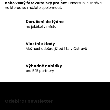
nebo velký fotovoltaický projekt
, Hanersun je značka,
na kterou se můžete spolehnout.
Doručení do týdne
na jakékoliv místo
Vlastní sklady
Možnost odběru již od 1 ks v Ostravě
Výhodné nabídky
pro B2B partnery
Z
á
Odebírat newsletter
p
Nezmeškejte žádné novinky či slevy!