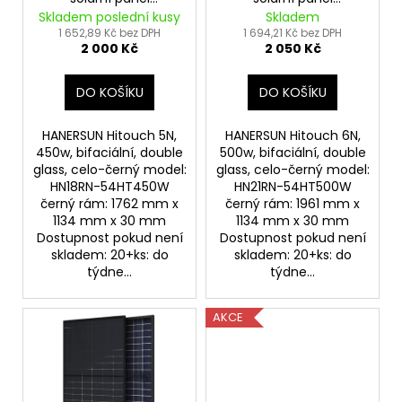
d
HANERSUN 450Wp full
HANERSUN 500Wp full
Skladem poslední kusy
Skladem
u
black
black
1 652,89 Kč bez DPH
1 694,21 Kč bez DPH
2 000 Kč
2 050 Kč
k
t
DO KOŠÍKU
DO KOŠÍKU
ů
HANERSUN Hitouch 5N,
HANERSUN Hitouch 6N,
450w, bifaciální, double
500w, bifaciální, double
glass, celo-černý model:
glass, celo-černý model:
HN18RN-54HT450W
HN21RN-54HT500W
černý rám: 1762 mm x
černý rám: 1961 mm x
1134 mm x 30 mm
1134 mm x 30 mm
Dostupnost pokud není
Dostupnost pokud není
skladem: 20+ks: do
skladem: 20+ks: do
týdne...
týdne...
AKCE