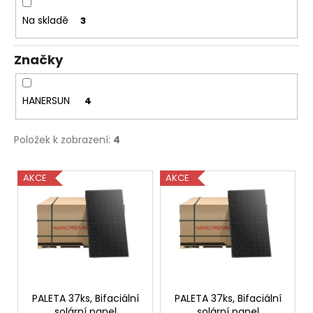
č
u
u
Na skladě
3
k
j
t
e
Značky
m
ů
e
HANERSUN
4
ŠROUB
SE
Položek k zobrazení:
4
ŠESTIHRANNOU
HLAVOU
M10X25
V
AKCE
AKCE
4,64
ý
Kč
p
i
s
p
r
o
PALETA 37ks, Bifaciální
PALETA 37ks, Bifaciální
solární panel
solární panel