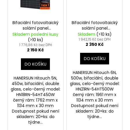
Bifaciální fotovoltaický
Bifaciální fotovoltaický
solární panel
solární panel
HANERSUN 450Wp full
HANERSUN 500Wp full
Skladem poslední kusy
Skladem
(>10 ks)
black
black
(>10 ks)
1 942,15 Kč bez DPH
2 350 Kč
1 776,86 Kč bez DPH
2 150 Kč
DO KOŠÍKU
DO KOŠÍKU
HANERSUN Hitouch 6N,
HANERSUN Hitouch 5N,
500w, bifaciální, double
450w, bifaciální, double
glass, celo-černý model:
glass, celo-černý model:
HN21RN-54HT500W
HN18RN-54HT450W
černý rám: 1961 mm x
černý rám: 1762 mm x
1134 mm x 30 mm
1134 mm x 30 mm
Dostupnost pokud není
Dostupnost pokud není
skladem: 20+ks: do
skladem: 20+ks: do
týdne...
týdne...