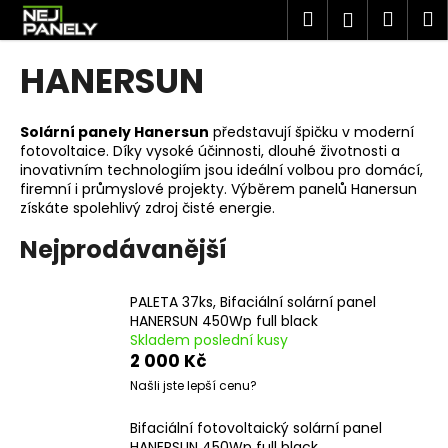
K
Přejít
Hledat
Náku
M
Přihlášen
na
o
obsah
Zpět
Zpět
košík
š
HANERSUN
í
C
k
o
Solární panely Hanersun
představují špičku v moderní
fotovoltaice. Díky vysoké účinnosti, dlouhé životnosti a
p
inovativním technologiím jsou ideální volbou pro domácí,
o
firemní i průmyslové projekty. Výběrem panelů Hanersun
t
získáte spolehlivý zdroj čisté energie.
ř
Nejprodávanější
e
b
PALETA 37ks, Bifaciální solární panel
u
HANERSUN 450Wp full black
j
Skladem poslední kusy
2 000 Kč
e
Našli jste lepší cenu?
t
e
Bifaciální fotovoltaický solární panel
n
HANERSUN 450Wp full black