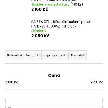
Skladem poslední kusy
(>10 ks)
a
2 150 Kč
j
í
PALETA 37ks, Bifaciální solární panel
t
HANERSUN 500Wp full black
?
Skladem
2 050 Kč
Ř
a
Nejlevnější
Nejdražší
Nejprodávanější
Abecedně
HLEDAT
z
e
n
Cena
D
í
o
2000
Kč
2350
Kč
p
p
o
r
r
o
u
d