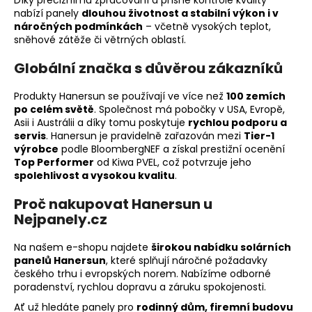
Díky preciznímu zpracování a přísné kontrole kvality
nabízí panely
dlouhou životnost a stabilní výkon i v
náročných podmínkách
– včetně vysokých teplot,
sněhové zátěže či větrných oblastí.
Globální značka s důvěrou zákazníků
Produkty Hanersun se používají ve více než
100 zemích
po celém světě
. Společnost má pobočky v USA, Evropě,
Asii i Austrálii a díky tomu poskytuje
rychlou podporu a
servis
. Hanersun je pravidelně zařazován mezi
Tier-1
výrobce
podle BloombergNEF a získal prestižní ocenění
Top Performer
od Kiwa PVEL, což potvrzuje jeho
spolehlivost a vysokou kvalitu
.
Proč nakupovat Hanersun u
Nejpanely.cz
Na našem e-shopu najdete
širokou nabídku solárních
panelů Hanersun
, které splňují náročné požadavky
českého trhu i evropských norem. Nabízíme odborné
poradenství, rychlou dopravu a záruku spokojenosti.
Ať už hledáte panely pro
rodinný dům, firemní budovu