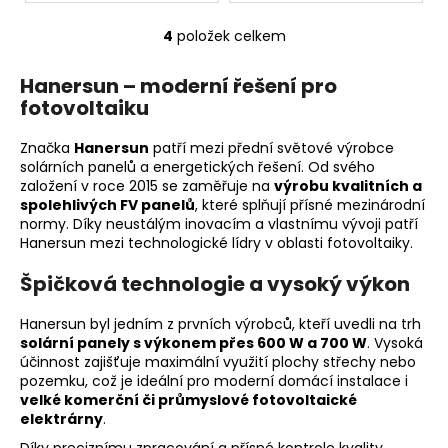
4
položek celkem
O
v
Hanersun – moderní řešení pro
l
fotovoltaiku
á
d
Značka
Hanersun
patří mezi přední světové výrobce
a
solárních panelů a energetických řešení. Od svého
c
založení v roce 2015 se zaměřuje na
výrobu kvalitních a
í
spolehlivých FV panelů
, které splňují přísné mezinárodní
p
normy. Díky neustálým inovacím a vlastnímu vývoji patří
r
Hanersun mezi technologické lídry v oblasti fotovoltaiky.
v
Špičková technologie a vysoký výkon
k
y
Hanersun byl jedním z prvních výrobců, kteří uvedli na trh
v
solární panely s výkonem přes 600 W a 700 W
. Vysoká
ý
účinnost zajišťuje maximální využití plochy střechy nebo
p
pozemku, což je ideální pro moderní domácí instalace i
i
velké komerční či průmyslové fotovoltaické
s
elektrárny
.
u