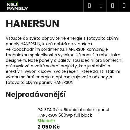
K
Přejít
Hledat
Náku
M
Přihlášen
na
o
obsah
Zpět
Zpět
košík
š
HANERSUN
í
C
k
o
Vstupte do světa obnovitelné energie s fotovoltaickými
panely HANERSUN, které nabízíme v našem
p
velkoobchodním sortimentu. HANERSUN kombinuje
o
technickou spolehlivost s vysokou účinností a robustním
t
designem. Naše panely a palety jsou ideální pro komerční,
průmyslové a velké solární projekty, kde je stabilní a
ř
efektivní výkon klíčový. Zvolte řešení, které zajistí stabilní
e
výrobu solární energie a optimalizuje vaše náklady, s
fotovoltaickými panely HANERSUN.
b
u
Nejprodávanější
j
e
PALETA 37ks, Bifaciální solární panel
t
HANERSUN 500Wp full black
e
Skladem
2 050 Kč
n