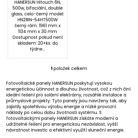
HANERSUN Hitouch 6N,
500w, bifaciální, double
glass, celo-černý model:
HN21RN-54HT500W
černý rám: 1961 mm x
1134 mm x 30 mm
Dostupnost pokud není
skladem: 20+ks: do
týdne...
1
položek celkem
O
v
Fotovoltaické panely HANERSUN poskytují vysokou
l
energetickou účinnost a dlouhou životnost, což z nich činí
á
ideální řešení pro solární elektrárny, rozsáhlé instalace a
d
průmyslové projekty. Tyto panely jsou navrženy tak, aby
a
zajistily spolehlivou výrobu energie a nízké provozní
c
náklady po celou dobu životnosti systému. S
í
fotovoltaickými panely HANERSUN získáte moderní a
udržitelné řešení pro energetickou nezávislost, vyšší
p
návratnost investic a efektivní využití sluneční energie.
r