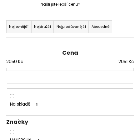
Našli jste lepší cenu?
a
j
Ř
í
a
Nejlevnější
Nejdražší
Nejprodávanější
Abecedně
t
z
?
e
n
Cena
í
2050
Kč
2051
Kč
p
HLEDAT
r
o
d
D
u
Na skladě
1
o
k
p
t
o
Značky
ů
r
u