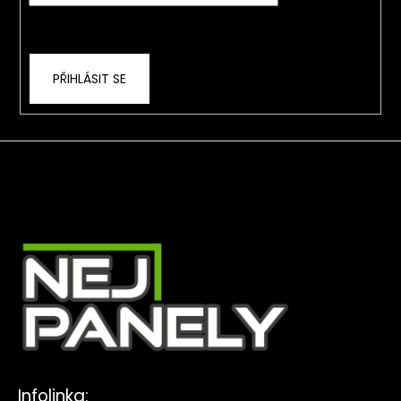
Vložením e-mailu souhlasíte s
podmínkami
ochrany osobních údajů
PŘIHLÁSIT SE
Infolinka: