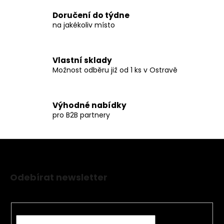
v
k
Doručení do týdne
y
na jakékoliv místo
v
ý
p
Vlastní sklady
i
Možnost odběru již od 1 ks v Ostravě
s
u
Výhodné nabídky
pro B2B partnery
Z
á
Odebírat newsletter
p
Nezmeškejte žádné novinky či slevy!
a
t
E-mail
í