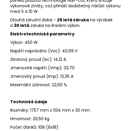
panelů použita technologie Half-cut, která snižuje
výkonové ztráty, což přináší dodatečný nárůst výkonu
mezi 5 a 10 W.
Dlouhá záruční doba -
25
letá záruka
na výrobek
a
30 letá
záruka na
lineární
výkon
.
Elektrotechnické parametry
Výkon:
450 W
Napětí naprázdno
(Voc)
:
40,69 V
Zkratový proud
(Isc)
:
14,12 A
Jmenovité napětí
(Vmp): 33,70
Jmenovitý proud
(Imp)
:
13,36 A
Maximální účinnost
:
22,60 %
Technické údaje
Rozměry: 1757 mm x 1134 mm x 30 mm
Hmotnost: 20,50 kg
Počet článků: 108 (6x18)