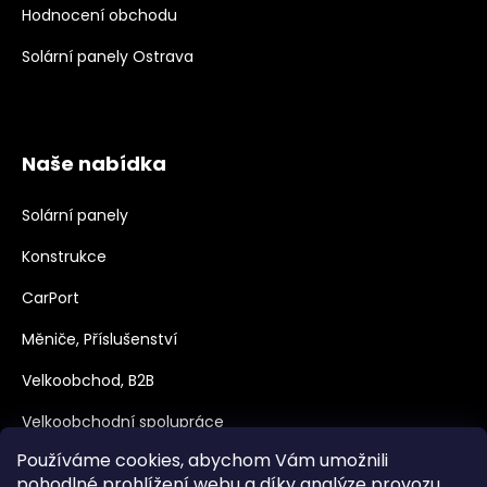
Hodnocení obchodu
Solární panely Ostrava
Naše nabídka
Solární panely
Konstrukce
CarPort
Měniče, Příslušenství
Velkoobchod, B2B
Velkoobchodní spolupráce
Používáme cookies, abychom Vám umožnili
Dotace
pohodlné prohlížení webu a díky analýze provozu