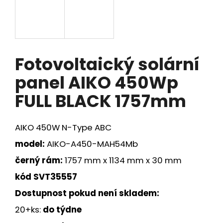
a
j
í
t
Fotovoltaický solární
?
panel AIKO 450Wp
FULL BLACK 1757mm
HLEDAT
AIKO 450W
N-Type
ABC
model:
AIKO-A450-MAH54Mb
D
černý rám:
1757 mm x 1134 mm x 30 mm
o
kód
SVT35557
p
o
Dostupnost pokud není skladem
:
r
20+ks:
do týdne
u