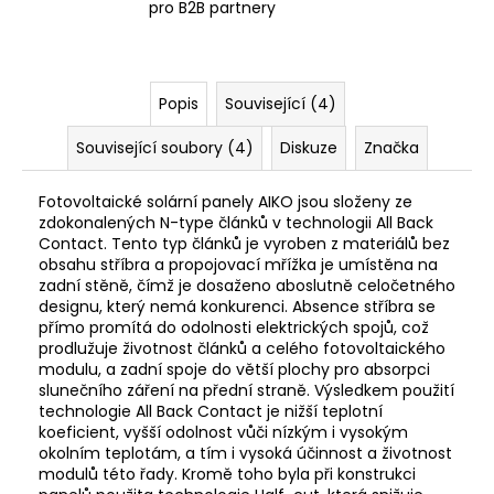
pro B2B partnery
Popis
Související (4)
Související soubory (4)
Diskuze
Značka
Fotovoltaické
solární panely AIKO jsou složeny ze
zdokonalených
N-type
článků v technologii All Back
Contact. Tento
typ článků
je vyroben z materiálů bez
obsahu stříbra a propojovací mřížka je umístěna na
zadní stěně, čímž je dosaženo aboslutně celočetného
designu, který nemá konkurenci. Absence stříbra se
přímo promítá do odolnosti elektrických spojů, což
prodlužuje životnost článků a celého fotovoltaického
modulu, a zadní spoje do větší plochy pro absorpci
slunečního záření na přední straně. Výsledkem použití
technologie All Back Contact je nižší teplotní
koeficient, vyšší odolnost vůči nízkým i vysokým
okolním teplotám, a tím i vysoká účinnost a životnost
modulů
této řady. Kromě toho byla při konstrukci