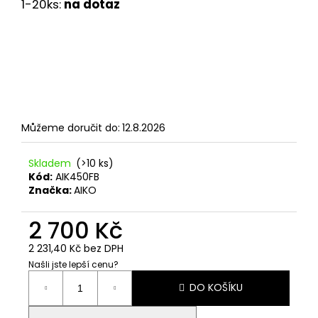
č
1-20ks:
na dotaz
u
j
e
m
e
STŘEDOVÁ
Můžeme doručit do:
12.8.2026
SVORKA,
ČERNÁ
Skladem
(>10 ks)
7,50
Kč
Kód:
AIK450FB
Značka:
AIKO
2 700 Kč
2 231,40 Kč bez DPH
Našli jste lepší cenu?
Měrná
DO KOŠÍKU
cena: