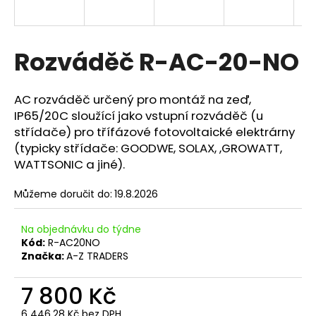
a
j
í
Rozváděč R-AC-20-NO
t
?
AC rozváděč určený pro montáž na zeď,
IP65/20C sloužící jako vstupní rozváděč (u
střídače) pro třífázové
fotovoltaické
elektrárny
(typicky střídače: GOODWE, SOLAX, ,GROWATT,
WATTSONIC a jiné).
HLEDAT
Můžeme doručit do:
19.8.2026
D
Na objednávku do týdne
o
Kód:
R-AC20NO
p
Značka:
A-Z TRADERS
o
r
7 800 Kč
u
6 446,28 Kč bez DPH