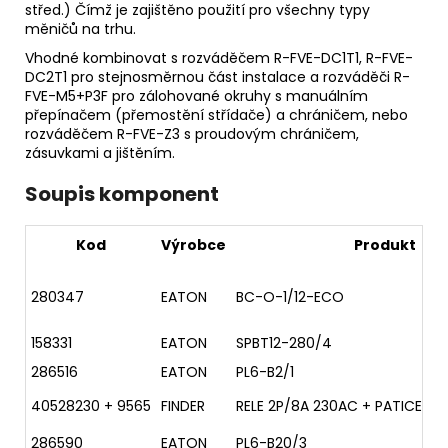
střed.) Čímž je zajištěno použití pro všechny typy
měničů na trhu.
Vhodné kombinovat s rozváděčem R-FVE-DC1T1, R-FVE-
DC2T1 pro stejnosměrnou část instalace a rozváděči R-
FVE-M5+P3F pro zálohované okruhy s manuálním
přepínačem (přemostění střídače) a chráničem, nebo
rozváděčem R-FVE-Z3 s proudovým chráničem,
zásuvkami a jištěním.
Soupis komponent
Kod
Výrobce
Produkt
280347
EATON
BC-O-1/12-ECO
158331
EATON
SPBT12-280/4
286516
EATON
PL6-B2/1
40528230 + 9565
FINDER
RELE 2P/8A 230AC + PATICE 40
286590
EATON
PL6-B20/3