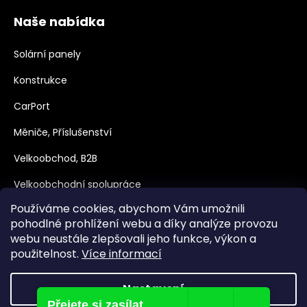
Naše nabídka
Solární panely
Konstrukce
CarPort
Měniče, Příslušenství
Velkoobchod, B2B
Velkoobchodní spolupráce
Používáme cookies, abychom Vám umožnili
Dotace
pohodlné prohlížení webu a díky analýze provozu
webu neustále zlepšovali jeho funkce, výkon a
použitelnost.
Více informací
Nastavení
Přejete si zasílat