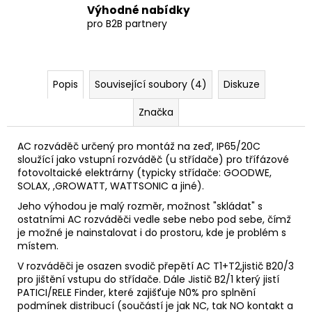
Výhodné nabídky
pro B2B partnery
Popis
Související soubory (4)
Diskuze
Značka
AC rozváděč určený pro montáž na zeď, IP65/20C
sloužící jako vstupní rozváděč (u střídače) pro třífázové
fotovoltaické
elektrárny (typicky střídače: GOODWE,
SOLAX, ,GROWATT, WATTSONIC a jiné).
Jeho výhodou je malý rozměr, možnost "skládat" s
ostatními AC rozváděči vedle sebe nebo pod sebe, čímž
je možné je nainstalovat i do prostoru, kde je problém s
místem.
V rozváděči je osazen svodič přepětí AC T1+T2,jistič B20/3
pro jištění vstupu do střídače. Dále Jistič B2/1 který jistí
PATICI/RELE Finder, které zajišťuje N0% pro splnění
podmínek distribucí (součástí je jak NC, tak NO kontakt a