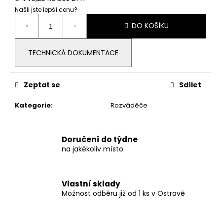
č
Našli jste lepší cenu?
u
Měrná
j
DO KOŠÍKU
cena:
e
m
TECHNICKÁ DOKUMENTACE
e
KONCOVÁ
Zeptat se
Sdílet
SVORKA
30,
Kategorie
:
Rozváděče
ČERNÁ
7,50
Kč
Doručení do týdne
na jakékoliv místo
Vlastní sklady
Možnost odběru již od 1 ks v Ostravě