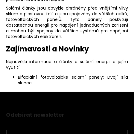
a
Solární články jsou obvykle chráněny před vnějšími vlivy
j
sklem a plastovou fólií a jsou spojovány do větších celků,
fotovoltaických panelů. Tyto panely poskytují
í
dostatečnou energii pro napájení jednoduchých zařízení
t
a mohou být spojeny do větších systémů pro napájení
fotovoltaických elektráren​
​.
?
Zajímavosti a Novinky
Nejnovější informace a články o solární energii a jejím
využití.
HLEDAT
Bifaciální fotovoltaické solární panely: Dvojí síla
slunce
D
o
Z
p
á
o
Odebírat newsletter
p
r
Nezmeškejte žádné novinky či slevy!
a
u