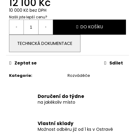
12 100 Kč
č
u
10 000 Kč bez DPH
j
Našli jste lepší cenu?
e
Měrná
m
DO KOŠÍKU
cena:
e
TECHNICKÁ DOKUMENTACE
KONCOVÁ
SVORKA
30,
Zeptat se
Sdílet
ČERNÁ
7,50
Kategorie
:
Rozváděče
Kč
Doručení do týdne
na jakékoliv místo
Vlastní sklady
Možnost odběru již od 1 ks v Ostravě