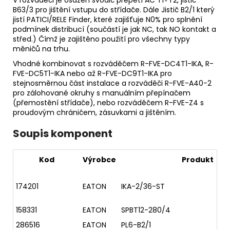
B63/3 pro jištění vstupu do střídače. Dále Jistič B2/1 který
jistí PATICI/RELE Finder, které zajišťuje N0% pro splnění
podmínek distribucí (součástí je jak NC, tak NO kontakt a
střed.) Čímž je zajištěno použití pro všechny typy
měničů na trhu.
Vhodné kombinovat s rozváděčem R-FVE-DC4T1-IKA, R-
FVE-DC5T1-IKA nebo až R-FVE-DC9T1-IKA pro
stejnosměrnou část instalace a rozváděči R-FVE-A40-2
pro zálohované okruhy s manuálním přepínačem
(přemostění střídače), nebo rozváděčem R-FVE-Z4 s
proudovým chráničem, zásuvkami a jištěním.
Soupis komponent
Kod
Výrobce
Produkt
174201
EATON
IKA-2/36-ST
158331
EATON
SPBT12-280/4
286516
EATON
PL6-B2/1