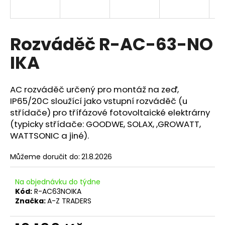
a
j
í
Rozváděč R-AC-63-NO
t
IKA
?
AC rozváděč určený pro montáž na zeď,
IP65/20C sloužící jako vstupní rozváděč (u
střídače) pro třífázové
fotovoltaické
elektrárny
HLEDAT
(typicky střídače: GOODWE, SOLAX, ,GROWATT,
WATTSONIC a jiné).
Můžeme doručit do:
21.8.2026
D
o
p
Na objednávku do týdne
Kód:
R-AC63NOIKA
o
Značka:
A-Z TRADERS
r
u