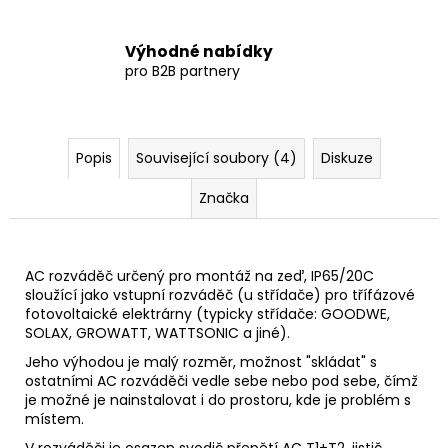
Výhodné nabídky
pro B2B partnery
Popis
Související soubory (4)
Diskuze
Značka
AC rozváděč určený pro montáž na zeď, IP65/20C
sloužící jako vstupní rozváděč (u střídače) pro třífázové
fotovoltaické
elektrárny (typicky střídače: GOODWE,
SOLAX, GROWATT, WATTSONIC a jiné).
Jeho výhodou je malý rozměr, možnost "skládat" s
ostatními AC rozváděči vedle sebe nebo pod sebe, čímž
je možné je nainstalovat i do prostoru, kde je problém s
místem.
V rozváděči je osazen svodič přepětí AC T1+T2, jistič