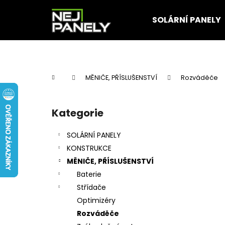
K
Přejít
na
o
SOLÁRNÍ PANELY
obsah
Zpět
Zpět
š
do
do
í
k
obchodu
obchodu
Domů
MĚNIČE, PŘÍSLUŠENSTVÍ
Rozváděče
P
o
Kategorie
Přeskočit
s
kategorie
t
SOLÁRNÍ PANELY
r
KONSTRUKCE
a
MĚNIČE, PŘÍSLUŠENSTVÍ
n
Baterie
n
Střídače
í
Optimizéry
p
Rozváděče
a