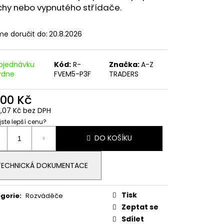
CE M8 S KULIČKOU
chy nebo vypnutého střídače.
e doručit do:
20.8.2026
bjednávku
Kód:
R-
Značka:
A-Z
ýdne
FVEM5-P3F
TRADERS
200 Kč
1,07 Kč bez DPH
 jste lepší cenu?
ná
DO KOŠÍKU
:
TECHNICKÁ DOKUMENTACE
Tisk
gorie
:
Rozváděče
Zeptat se
Sdílet