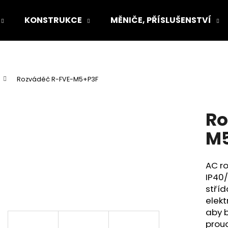
KONSTRUKCE
MĚNIČE, PŘÍSLUŠENSTVÍ
Co potřebujete najít?
Rozváděč R-FVE-M5+P3F
HLEDAT
Ro
M
Doporučujeme
AC r
IP40/
stříd
elekt
aby b
prou