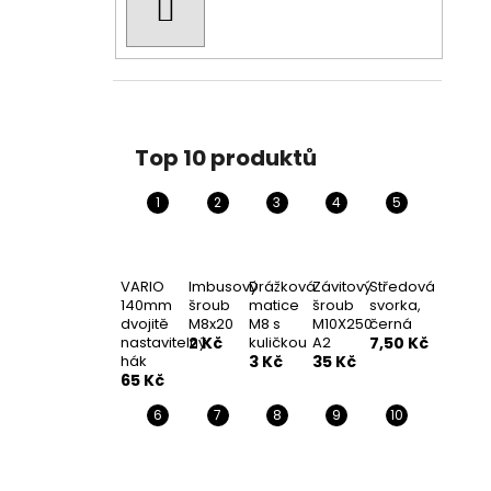
HLEDAT
Top 10 produktů
VARIO
Imbusový
Drážková
Závitový
Středová
140mm
šroub
matice
šroub
svorka,
dvojitě
M8x20
M8 s
M10X250
černá
nastavitelný
2 Kč
kuličkou
A2
7,50 Kč
hák
3 Kč
35 Kč
65 Kč