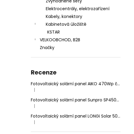
Zvýhodněné sety
VARIO 140MM DVOJITĚ NASTAVITELNÝ
n
HÁK
Elektrocentrály, elektrozařízení
e
65 Kč
Kabely, konektory
l
Kabinetová úložiště
KSTAR
VELKOOBCHOD, B2B
Značky
Recenze
Fotovoltaický solární panel AIKO 470Wp černý rám, dvojité sklo
|
Hodnocení produktu je 5 z 5 hvězdiček.
Fotovoltaický solární panel Sunpro SP450-144M 450Wp HIEFF Twin Mono
|
Hodnocení produktu je 5 z 5 hvězdiček.
Fotovoltaický solární panel LONGi Solar 500Wp stříbrný rám
|
Hodnocení produktu je 5 z 5 hvězdiček.