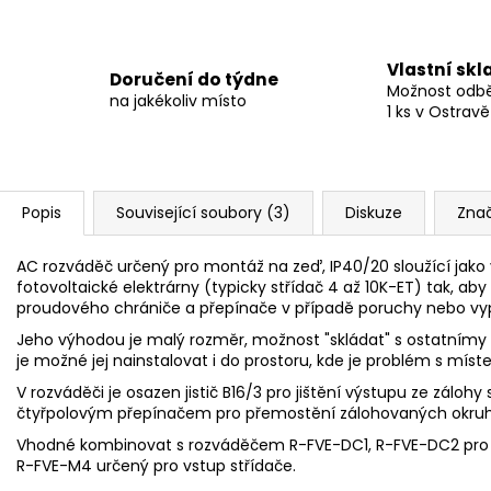
Vlastní skl
Doručení do týdne
Možnost odběr
na jakékoliv místo
1 ks v Ostravě
Popis
Související soubory (3)
Diskuze
Zna
AC rozváděč určený pro montáž na zeď, IP40/20 sloužící jako 
fotovoltaické
elektrárny (typicky střídač 4 až 10K-ET) tak, aby
proudového chrániče a přepínače v případě poruchy nebo vy
Jeho výhodou je malý rozměr, možnost "skládat" s ostatnímy
je možné jej nainstalovat i do prostoru, kde je problém s míst
V rozváděči je osazen jistič B16/3 pro jištění výstupu ze záloh
čtyřpolovým přepínačem pro přemostění zálohovaných okruhů
Vhodné kombinovat s rozváděčem R-FVE-DC1, R-FVE-DC2 pro
R-FVE-M4 určený pro vstup střídače.