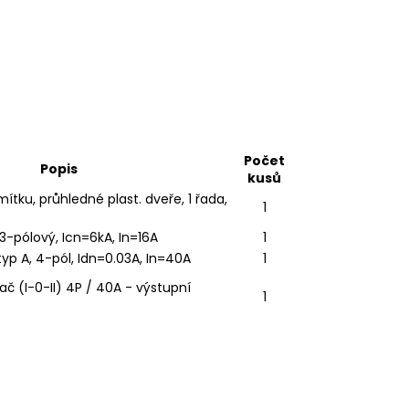
Počet
Popis
kusů
tku, průhledné plast. dveře, 1 řada,
1
, 3-pólový, Icn=6kA, In=16A
1
typ A, 4-pól, Idn=0.03A, In=40A
1
č (I-0-II) 4P / 40A - výstupní
1