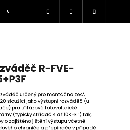
Hledat
Přihlášení
Nákupní
VELKOOBCHOD, B2B
KONSTRUKCE B2B - velko
košík
zváděč R-FVE-
5+P3F
ozváděč určený pro montáž na zeď,
20 sloužící jako výstupní rozváděč (u
ače) pro třífázové
fotovoltaické
Následující
rárny (typicky střídač 4 až 10K-ET) tak,
ylo zajištěno jištění výstupu včetně
dového chrániče a přepínače v případě