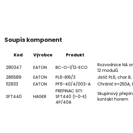
Soupis komponent
Kod
Výrobce
Produkt
Rozvodnice NA omí
280347
EATON
BC-O-1/12-ECO
12
modulů
286589
EATON
PL6-B16/3
Jistič PL6, char B
112933
EATON
PF6-40/4/003-A
Chránič Ir=250A, 
PREPINAC SITI
Skupinový přepína
SFT440
HAGER
SFT440 (I-0-II)
kontakt horem
4P/40A