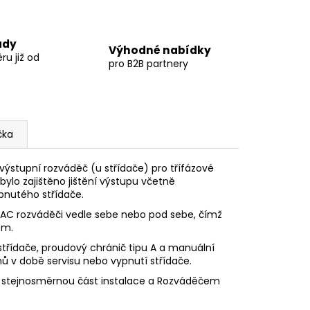
ady
Výhodné nabídky
u již od
pro B2B partnery
čka
výstupní rozváděč (u střídače) pro třífázové
 bylo zajištěno jištění výstupu včetně
pnutého střídače.
 AC rozváděči vedle sebe nebo pod sebe, čímž
em.
y střídače, proudový chránič tipu A a manuální
 v době servisu nebo vypnutí střídače.
 stejnosměrnou část instalace a Rozváděčem