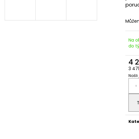
IMBUSOVÝ ŠROUB M8X20
DRÁŽKOVÁ MATI
poru
2 Kč
3 Kč
Můžem
Na o
do t
4 
3 47
Našli
Měr
cena
Kate