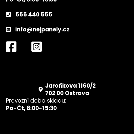
č
u
j
555 440 555
e
m
info@nejpanely.cz
e
PLECH
PRO
SYSTÉM
AERO
2100
350
Kč
Jaroňkova 1160/2
702 00 Ostrava
Provozní doba skladu:
Po-Čt, 8:00-15:30