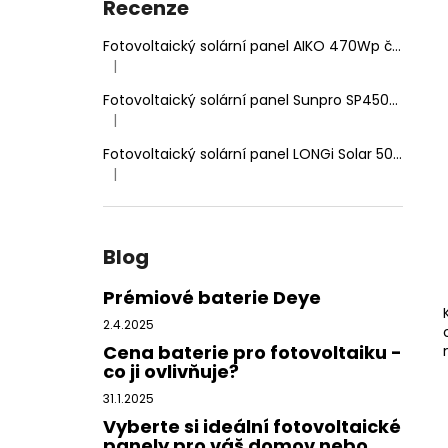
VARIO 140MM DVOJITĚ NASTAVITELNÝ
Recenze
n
HÁK
e
Fotovoltaický solární panel AIKO 470Wp černý rám, dvojité sklo
65 Kč
|
l
Hodnocení produktu je 5 z 5 hvězdiček.
Fotovoltaický solární panel Sunpro SP450-144M 450Wp HIEFF Twin Mono
|
Hodnocení produktu je 5 z 5 hvězdiček.
Fotovoltaický solární panel LONGi Solar 500Wp stříbrný rám
|
Hodnocení produktu je 5 z 5 hvězdiček.
Blog
Prémiové baterie Deye
2.4.2025
Cena baterie pro fotovoltaiku -
co ji ovlivňuje?
31.1.2025
Vyberte si ideální fotovoltaické
panely pro váš domov nebo