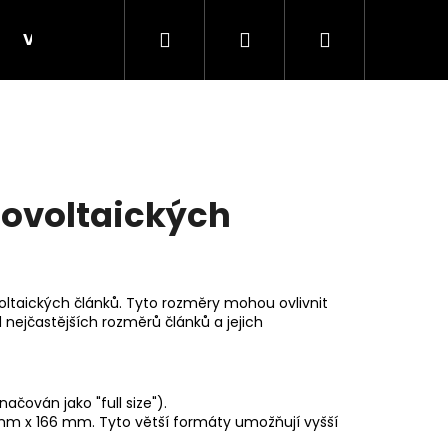
Hledat
Přihlášení
Nákupní
VELKOOBCHOD, B2B
KONSTRUKCE B2B - velko
košík
tovoltaických
oltaických
článků. Tyto rozměry mohou ovlivnit
 nejčastějších rozměrů článků a jejich
Následující
ačován jako "full size").
 mm x 166 mm. Tyto větší formáty umožňují vyšší