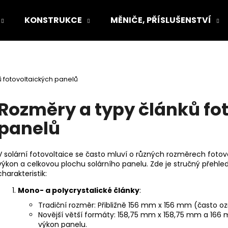
KONSTRUKCE
MĚNIČE, PŘÍSLUŠENSTVÍ
Co potřebujete najít?
 fotovoltaických panelů
HLEDAT
Rozměry a typy článků fo
panelů
Doporučujeme
V solární fotovoltaice se často mluví o různých rozměrech
fotov
výkon
a celkovou plochu solárního panelu. Zde je stručný přehled
charakteristik:
Mono- a polycrystalické články
:
Tradiční rozměr: Přibližně 156 mm x 156 mm (často ozn
Novější větší formáty: 158,75 mm x 158,75 mm a 166
výkon panelu.