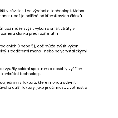
CE M8 S KULIČKOU
it v závislosti na výrobci a technologii. Mohou
 panelu, což je odlišné od křemíkových článků.
ůl, což může zvýšit výkon a snížit ztráty v
ozměru článku před rozříznutím.
adičních 3 nebo 5), což může zvýšit výkon
lný s tradičními mono- nebo polycrystalickými
e využily solární spektrum a dosáhly vyšších
 konkrétní technologii.
ou jedním z faktorů, které mohou ovlivnit
vahu další faktory, jako je účinnost, životnost a