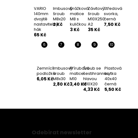
VARIO
Imbusový
Drážková
Závitový
Středová
140mm
šroub
matice
šroub
svorka,
dvojitě
M8x20
M8 s
M10X250
černá
nastavitelný
2 Kč
kuličkou
A2
7,50 Kč
hák
3 Kč
35 Kč
65 Kč
Zemnící
Imbusový
Přírubová
Šroub se
Plastová
podložka
šroub
matice
šestihrannou
krytka
6,05 Kč
M8x30
M10
hlavou
40x40
2,80 Kč
3,40 Kč
M10X20
černá
4,33 Kč
5,50 Kč
Z
á
Odebírat newsletter
p