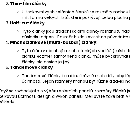
IMBUSOVÝ ŠROUB M8X20
DRÁŽKOVÁ MATI
Thin-film články
:
2 Kč
3 Kč
U tenkovrstvých solárních článků se rozměry mohou liš
mít formu velkých listů, které pokrývají celou plochu
Half-cut články
:
Tyto články jsou tradiční solární články rozříznuty nap
důsledku odporu. Rozměr bude záviset na původním r
Mnohočlánkové (multi-busbar) články
:
Tyto články obsahují mnoho tenkých vodičů (místo tr
článku. Rozměr samotného článku může být srovnate
články, ale design je jiný.
Tandemové články
:
Tandemové články kombinují různé materiály, aby lép
účinností. Jejich rozměry mohou být různé a závisí na
Když se rozhodujete o výběru solárních panelů, rozměry článků js
celkovou účinnost, design a výkon panelu. Měli byste také brát v ú
náklady.