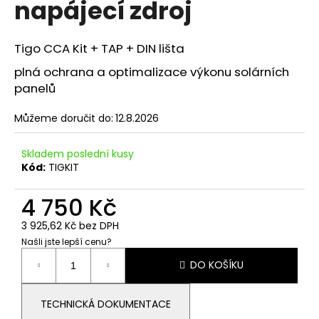
napájecí zdroj
a
j
Tigo CCA Kit + TAP + DIN lišta
í
t
plná ochrana a
optimalizace výkonu
solárních
panelů
?
Můžeme doručit do:
12.8.2026
Skladem poslední kusy
HLEDAT
Kód:
TIGKIT
4 750 Kč
D
3 925,62 Kč bez DPH
o
Našli jste lepší cenu?
Měrná
p
DO KOŠÍKU
cena:
o
r
u
TECHNICKÁ DOKUMENTACE