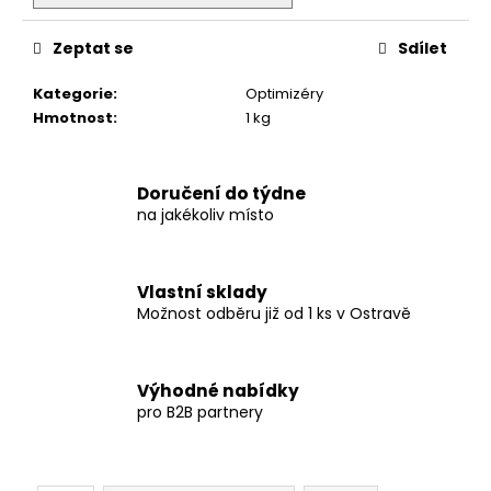
č
u
j
Zeptat se
Sdílet
e
Kategorie
:
Optimizéry
m
Hmotnost
:
1 kg
e
PLECH
Doručení do týdne
PRO
na jakékoliv místo
SYSTÉM
AERO
2100
350
Vlastní sklady
Kč
Možnost odběru již od 1 ks v Ostravě
Výhodné nabídky
pro B2B partnery