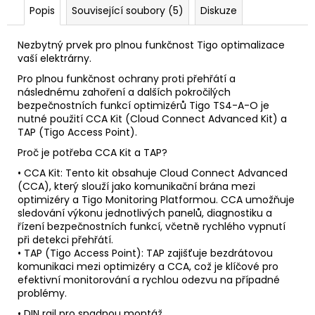
Popis
Související soubory (5)
Diskuze
Nezbytný prvek pro plnou funkčnost Tigo optimalizace
vaší elektrárny.
Pro plnou funkčnost ochrany proti přehřátí a
následnému zahoření a dalších pokročilých
bezpečnostních funkcí optimizérů Tigo TS4-A-O je
nutné použití CCA Kit (
Cloud Connect
Advanced Kit) a
TAP (Tigo Access Point).
Proč je potřeba CCA Kit a TAP?
• CCA Kit: Tento kit obsahuje Cloud Connect Advanced
(CCA), který slouží jako komunikační brána mezi
optimizéry a Tigo Monitoring Platformou. CCA umožňuje
sledování výkonu jednotlivých panelů, diagnostiku a
řízení bezpečnostních funkcí, včetně rychlého vypnutí
při detekci přehřátí.
• TAP (Tigo Access Point): TAP zajišťuje bezdrátovou
komunikaci mezi optimizéry a CCA, což je klíčové pro
efektivní monitorování a rychlou odezvu na případné
problémy.
• DIN rail pro snadnou montáž