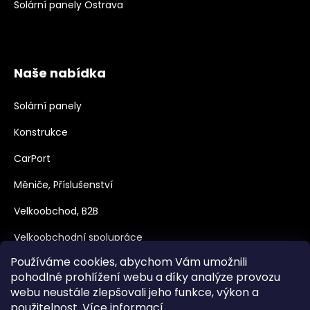
Solární panely Ostrava
Naše nabídka
Solární panely
Konstrukce
CarPort
Měniče, Příslušenství
Velkoobchod, B2B
Velkoobchodní spolupráce
Používáme cookies, abychom Vám umožnili
Dotace
pohodlné prohlížení webu a díky analýze provozu
webu neustále zlepšovali jeho funkce, výkon a
použitelnost.
Více informací