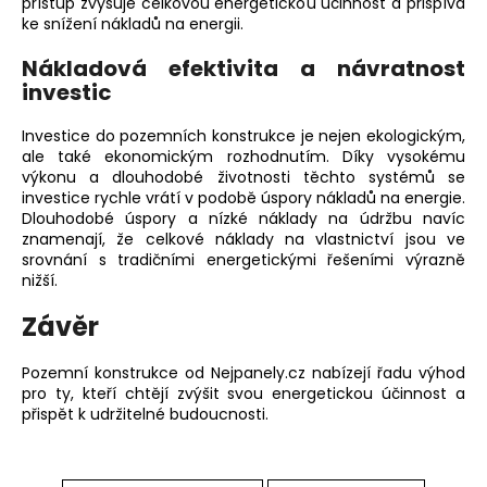
přístup zvyšuje celkovou energetickou účinnost a přispívá
ke snížení nákladů na energii.
Nákladová efektivita a návratnost
investic
Investice do
pozemních konstrukce
je nejen ekologickým,
ale také ekonomickým rozhodnutím. Díky vysokému
výkonu a dlouhodobé životnosti těchto systémů se
investice rychle vrátí v podobě úspory nákladů na energie.
Dlouhodobé úspory a nízké náklady na údržbu navíc
znamenají, že celkové náklady na vlastnictví jsou ve
srovnání s tradičními energetickými řešeními výrazně
nižší.
Závěr
Pozemní konstrukce od Nejpanely.cz nabízejí řadu výhod
pro ty, kteří chtějí zvýšit svou energetickou účinnost a
přispět k udržitelné budoucnosti.