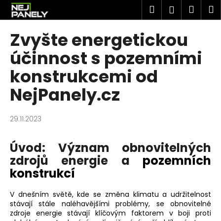
K
Přejít
Hledat
Náku
M
Přihlášen
na
o
obsah
Zpět
Zpět
košík
š
Zvyšte energetickou
í
C
účinnost s pozemními
k
o
konstrukcemi od
p
NejPanely.cz
o
t
ř
29.11.2023
e
b
Úvod: Význam obnovitelných
u
zdrojů energie a
pozemních
j
konstrukcí
e
t
V dnešním světě, kde se změna klimatu a udržitelnost
stávají stále naléhavějšími problémy, se obnovitelné
e
zdroje energie stávají klíčovým faktorem v boji proti
n