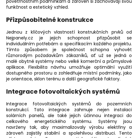
povětrnostním podmínkám a zároveň si zachovávají svou
funkčnost a estetický vzhled.
Přizpůsobitelné konstrukce
Jednou z klíčových vlastností
konstrukčních prvků od
Nejpanely.cz
je jejich schopnost přizpůsobit se
individuálním potřebám a specifikacím každého projektu.
Tímto způsobem je společnost schopna vyhovět
různorodým požadavkům zákazníků, ať už se jedná o
malé obytné systémy nebo velké komerční a průmyslové
aplikace. Flexibilita návrhu umožňuje optimální využití
dostupného prostoru a zohledňuje místní podmínky, jako
je orientace, sklon terénu a další geografické faktory.
Integrace fotovoltaických systémů
Integrace fotovoltaických systémů do pozemních
konstrukcí. Tato integrace zahrnuje nejen instalaci
solárních panelů, ale také jejich účinnou integraci do
celkového energetického systému. Systémy jsou
navrženy tak, aby maximalizovaly výrobu elektřiny a
zároveň zajistily stabilní a spolehlivou distribuci. Tento