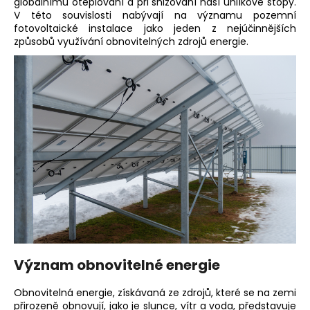
globálnímu oteplování a při snižování naší uhlíkové stopy.
a
V této souvislosti nabývají na významu pozemní
fotovoltaické
instalace jako jeden z nejúčinnějších
j
způsobů využívání obnovitelných zdrojů energie.
í
t
?
HLEDAT
D
o
p
Význam obnovitelné energie
o
r
Obnovitelná energie, získávaná ze zdrojů, které se na zemi
u
přirozeně obnovují, jako je slunce, vítr a voda, představuje