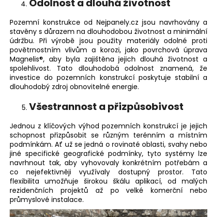
Odolnost a dlouhá životnost
Pozemní konstrukce od Nejpanely.cz jsou navrhovány a
stavěny s důrazem na dlouhodobou životnost a minimální
údržbu. Při výrobě jsou použity materiály odolné proti
povětrnostním vlivům a korozi, jako povrchová úprava
Magnelis®, aby byla zajištěna jejich dlouhá životnost a
spolehlivost. Tato dlouhodobá odolnost znamená, že
investice do pozemních konstrukcí poskytuje stabilní a
dlouhodobý zdroj obnovitelné energie.
Všestrannost a přizpůsobivost
Jednou z klíčových výhod pozemních konstrukcí je jejich
schopnost přizpůsobit se různým terénním a místním
podmínkám. Ať už se jedná o rovinaté oblasti, svahy nebo
jiné specifické geografické podmínky, tyto systémy lze
navrhnout tak, aby vyhovovaly konkrétním potřebám a
co nejefektivněji využívaly dostupný prostor. Tato
flexibilita umožňuje širokou škálu aplikací, od malých
rezidenčních projektů až po velké komerční nebo
průmyslové instalace.