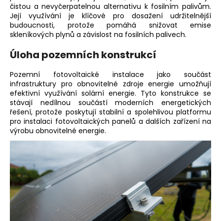
č
čistou a nevyčerpatelnou alternativu k fosilním palivům.
u
Její využívání je klíčové pro dosažení udržitelnější
j
budoucnosti, protože pomáhá snižovat emise
e
skleníkových plynů a závislost na fosilních palivech.
m
Úloha pozemních konstrukcí
e
Pozemní fotovoltaické instalace jako součást
DRÁŽKOVÁ
infrastruktury pro obnovitelné zdroje energie umožňují
MATICE
efektivní využívání
solární energie
. Tyto konstrukce se
M8
stávají nedílnou součástí moderních energetických
S
řešení, protože poskytují stabilní a spolehlivou platformu
KULIČKOU
pro instalaci
fotovoltaických
panelů a dalších zařízení na
3
výrobu obnovitelné energie.
Kč