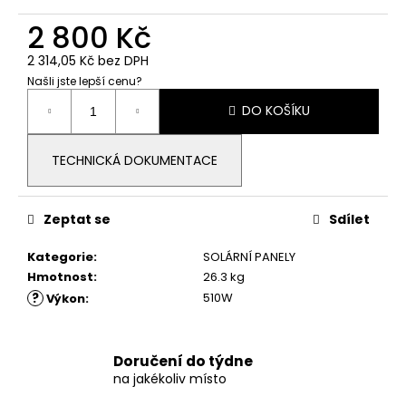
č
u
2 800 Kč
j
e
2 314,05 Kč bez DPH
m
Našli jste lepší cenu?
Měrná
e
DO KOŠÍKU
cena:
STŘEDOVÁ
TECHNICKÁ DOKUMENTACE
SVORKA,
ČERNÁ
7,50
Zeptat se
Sdílet
Kč
Kategorie
:
SOLÁRNÍ PANELY
Hmotnost
:
26.3 kg
?
510W
Výkon
:
Doručení do týdne
na jakékoliv místo