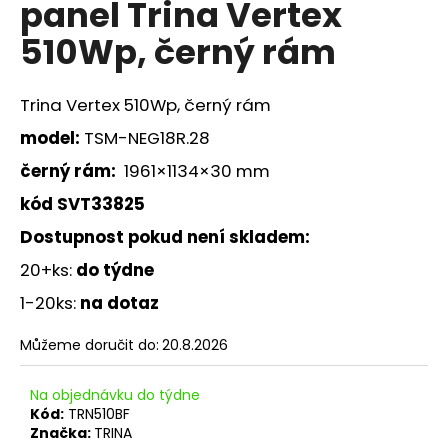
panel Trina Vertex
a
510Wp, černý rám
j
í
t
Trina Vertex 510Wp, černý rám
?
model:
TSM-NEG18R.28
černý rám:
1961×1134×30 mm
kód SVT33825
HLEDAT
Dostupnost pokud není skladem
:
20+ks:
do týdne
1-20ks:
na dotaz
D
o
Můžeme doručit do:
20.8.2026
p
o
Na objednávku do týdne
r
Kód:
TRN510BF
u
Značka:
TRINA