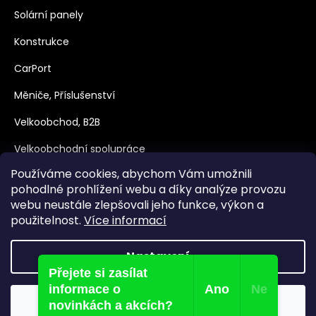
Solární panely
Konstrukce
CarPort
Měniče, Příslušenství
Velkoobchod, B2B
Velkoobchodní spolupráce
Používáme cookies, abychom Vám umožnili
Dotace
pohodlné prohlížení webu a díky analýze provozu
webu neustále zlepšovali jeho funkce, výkon a
použitelnost.
Více informací
Nastavení
Přejete si zasílat
Vytvořil Shoptet
informace o
Ano
Ne
Souhlasím
Copyright 2026
nejpanely.cz
. Všechna práva vyhrazena.
novinkách a akcích?