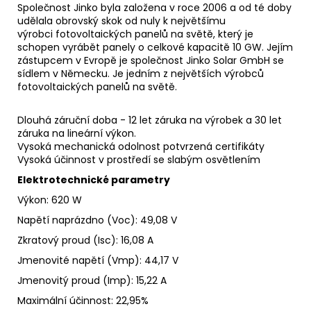
Společnost Jinko byla založena v roce 2006 a od té doby
udělala obrovský skok od nuly k největšímu
výrobci
fotovoltaických
panelů na světě, který je
schopen vyrábět panely o celkové kapacitě 10 GW. Jejím
zástupcem v Evropě je společnost Jinko Solar GmbH se
sídlem v Německu. Je jedním z největších výrobců
fotovoltaických
panelů na světě.
Dlouhá záruční doba - 12 let záruka na výrobek a 30 let
záruka na
lineární
výkon
.
Vysoká mechanická odolnost potvrzená certifikáty
Vysoká účinnost v prostředí se slabým osvětlením
Elektrotechnické parametry
Výkon:
620 W
Napětí naprázdno
(Voc)
:
49,08 V
Zkratový proud
(Isc)
:
16,08 A
Jmenovité napětí
(Vmp): 44,17 V
Jmenovitý proud
(Imp)
:
15,22 A
Maximální účinnost
:
22,95%