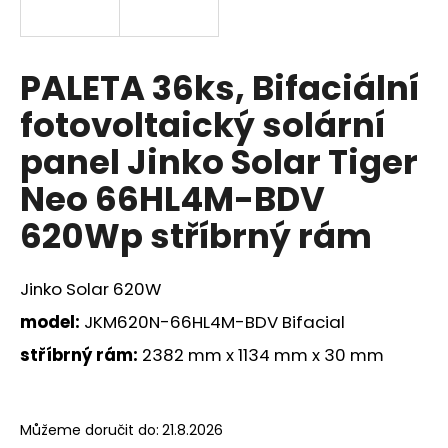
a
j
í
PALETA 36ks, Bifaciální
t
fotovoltaický solární
?
panel Jinko Solar Tiger
Neo 66HL4M-BDV
620Wp stříbrný rám
HLEDAT
Jinko Solar 620W
D
model:
JKM620N-66HL4M-BDV Bifacial
o
stříbrný rám:
2382 mm x 1134 mm x 30 mm
p
o
r
u
Můžeme doručit do:
21.8.2026