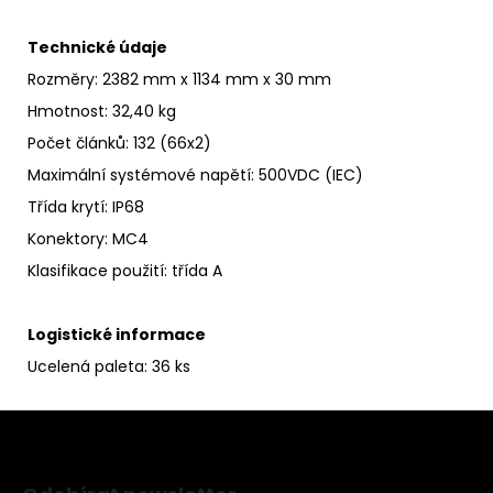
Technické údaje
Rozměry: 2382 mm x 1134 mm x 30 mm
Hmotnost: 32,40 kg
Počet článků: 132 (66x2)
Maximální systémové napětí
:
500VDC (IEC)
Třída krytí
:
IP68
Konektory: MC4
Klasifikace použití:
třída A
Logistické informace
Ucelená paleta: 36 ks
Z
á