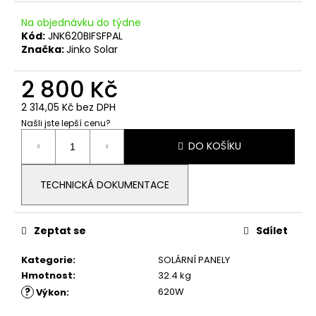
č
u
Na objednávku do týdne
j
Kód:
JNK620BIFSFPAL
e
Značka:
Jinko Solar
m
e
2 800 Kč
2 314,05 Kč bez DPH
BIFACIÁLNÍ
Našli jste lepší cenu?
FOTOVOLTAICKÝ
Měrná
SOLÁRNÍ
DO KOŠÍKU
cena:
PANEL
HANERSUN
500WP
TECHNICKÁ DOKUMENTACE
FULL
BLACK
2
Zeptat se
Sdílet
350
Kč
Kategorie
:
SOLÁRNÍ PANELY
Hmotnost
:
32.4 kg
?
620W
Výkon
: