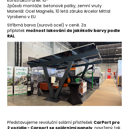
Konstrukční úhel: 10°
Způsob montáže: betonové patky, zemní vruty
Materiál: Ocel Magnelis, 10 letá záruka Arcelor Mittal
Vyrobeno v EU
Stříbrná barva (surová ocel) v ceně. Za
příplatek
možnost lakování do jakékoliv barvy podle
RAL
.
Představujeme revoluční solární přístřešek
CarPort
pro
2 vozidla -
Carport
se solárními panely
, navržený tak,