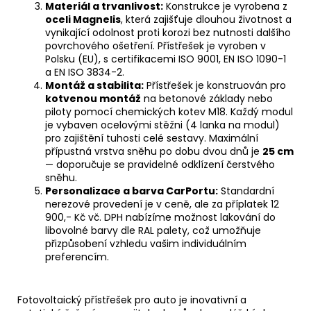
Materiál a trvanlivost:
Konstrukce je vyrobena z
oceli Magnelis
, která zajišťuje dlouhou životnost a
vynikající odolnost proti korozi bez nutnosti dalšího
povrchového ošetření. Přístřešek je vyroben v
Polsku (EU), s certifikacemi ISO 9001, EN ISO 1090-1
a EN ISO 3834-2.
Montáž a stabilita:
Přístřešek je konstruován pro
kotvenou montáž
na betonové základy nebo
piloty pomocí chemických kotev M18. Každý modul
je vybaven ocelovými stěžni (4 lanka na modul)
pro zajištění tuhosti celé sestavy. Maximální
přípustná vrstva sněhu po dobu dvou dnů je
25 cm
— doporučuje se pravidelné odklízení čerstvého
sněhu.
Personalizace a barva CarPortu:
Standardní
nerezové provedení je v ceně, ale za příplatek 12
900,- Kč vč. DPH nabízíme možnost lakování do
libovolné barvy dle RAL palety, což umožňuje
přizpůsobení vzhledu vašim individuálním
preferencím.
Fotovoltaický
přístřešek pro auto je inovativní a