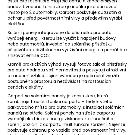
estetické řešení pro majitele domů a kancelářských
budov. Uvedená konstrukce je ideální jako parkovací
místo pro 2 automobily. Carport poskytuje autu stín a
ochranu před povětrnostními vlivy a především vyrábí
elektřinu.
Solární panely integrované do přístřešku pro auta
vyrábějí energii, kterou lze využít k napájení budovy
nebo automobilů. Investicí do solárního přístřešku
přispíváte k udržitelnému využívání energie a pomáháte
snižovat emise CO2.
Kromě praktických výhod zvyšují
fotovoltaické
přístřešky
pro auta hodnotu vaší nemovitosti a poskytují atraktivní
a moderní vzhled. Jejich výhodou je optimální využití
dostupného prostoru a nezávislost na rostoucích
cenách elektřiny.
Carport se solárními panely je konstrukce, která
kombinuje tradiční funkci carportu – tedy krytého
parkovacího místa pro automobily, s instalací solárních
panelů na střeše. Solární panely na střeše carportu
vyrábějí elektrickou energii získanou ze slunečního
záření, což činí z carportu multifunkční zařízení. Nejenže
poskytuje ochranu pro vozidla před povětrnostními vlivy,