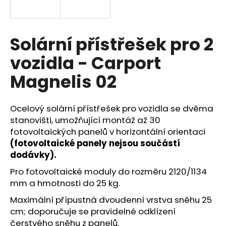
a
j
í
Solární přístřešek pro 2
t
vozidla - Carport
?
Magnelis 02
Ocelový solární přístřešek pro vozidla se dvěma
HLEDAT
stanovišti, umožňující montáž až 30
fotovoltaických
panelů v horizontální orientaci
(
fotovoltaické
panely nejsou součástí
dodávky).
D
o
Pro
fotovoltaické
moduly
do rozměru 2120/1134
p
mm a hmotnosti do 25 kg.
o
Maximální přípustná dvoudenní vrstva sněhu 25
r
cm; doporučuje se pravidelné odklízení
u
čerstvého sněhu z panelů.