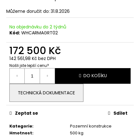
č
u
Můžeme doručit do:
31.8.2026
j
e
Na objednávku do 2 týdnů
m
Kód:
WHCARMAGRT02
e
172 500 Kč
ZEMNÍCÍ
142 561,98 Kč bez DPH
PODLOŽKA
Našli jste lepší cenu?
6,05
Měrná
Kč
DO KOŠÍKU
cena:
TECHNICKÁ DOKUMENTACE
Zeptat se
Sdílet
Kategorie
:
Pozemní konstrukce
Hmotnost
:
500 kg