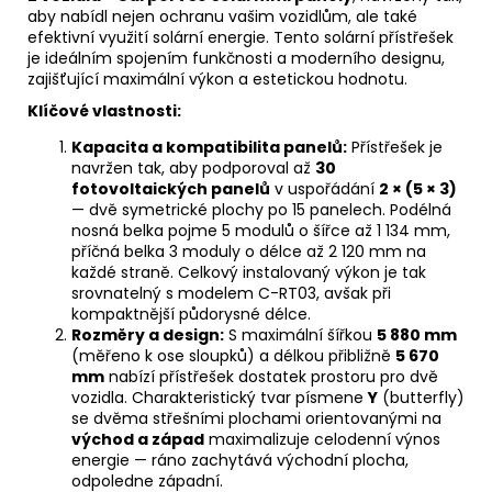
aby nabídl nejen ochranu vašim vozidlům, ale také
efektivní využití
solární energie
. Tento solární přístřešek
je ideálním spojením funkčnosti a moderního designu,
zajišťující maximální
výkon
a estetickou hodnotu.
Klíčové vlastnosti:
Kapacita a kompatibilita panelů:
Přístřešek je
navržen tak, aby podporoval až
30
fotovoltaických
panelů
v uspořádání
2 × (5 × 3)
— dvě symetrické plochy po 15 panelech. Podélná
nosná belka pojme 5
modulů
o šířce až 1 134 mm,
příčná belka 3
moduly
o délce až 2 120 mm na
každé straně. Celkový instalovaný
výkon
je tak
srovnatelný s modelem C-RT03, avšak při
kompaktnější půdorysné délce.
Rozměry a design:
S maximální šířkou
5 880 mm
(měřeno k ose sloupků) a délkou přibližně
5 670
mm
nabízí přístřešek dostatek prostoru pro dvě
vozidla. Charakteristický tvar písmene
Y
(butterfly)
se dvěma střešními plochami orientovanými na
východ a západ
maximalizuje celodenní výnos
energie — ráno zachytává východní plocha,
odpoledne západní.