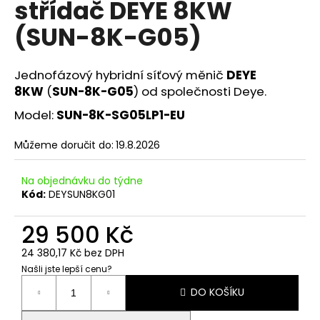
střídač DEYE 8KW
a
(SUN-8K-G05)
j
í
t
Jednofázový hybridní síťový měnič
DEYE
?
8KW
(
SUN-8K-G05
) od společnosti Deye.
Model:
SUN-8K-SG05LP1-EU
Můžeme doručit do:
19.8.2026
HLEDAT
Na objednávku do týdne
Kód:
DEYSUN8KG01
D
29 500 Kč
o
24 380,17 Kč bez DPH
p
Našli jste lepší cenu?
o
Měrná
r
DO KOŠÍKU
cena:
u