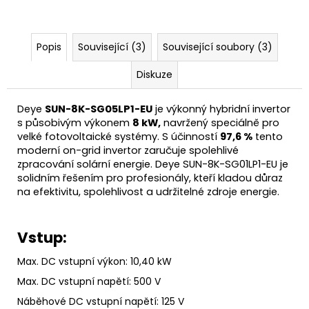
Popis
Související (3)
Související soubory (3)
Diskuze
Deye
SUN-8K-SG05LP1-EU
je výkonný hybridní invertor
s působivým výkonem
8 kW,
navržený speciálně pro
velké
fotovoltaické
systémy. S účinností
97,6 %
tento
moderní on-grid invertor zaručuje spolehlivé
zpracování
solární energie
. Deye SUN-8K-SG01LP1-EU je
solidním řešením pro profesionály, kteří kladou důraz
na efektivitu, spolehlivost a udržitelné zdroje energie.
Vstup:
Max. DC vstupní
výkon:
10,40 kW
Max. DC vstupní napětí: 500 V
Náběhové DC vstupní napětí: 125 V