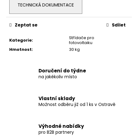
č
TECHNICKÁ DOKUMENTACE
u
j
e
Zeptat se
Sdílet
m
e
Střídače pro
Kategorie
:
fotovoltaiku
Hmotnost
:
30 kg
VARIO
140MM
DVOJITĚ
NASTAVITELNÝ
Doručení do týdne
HÁK
na jakékoliv místo
65
Kč
Vlastní sklady
Možnost odběru již od 1 ks v Ostravě
Výhodné nabídky
pro B2B partnery