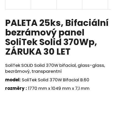
a
j
í
PALETA 25ks, Bifaciální
t
bezrámový panel
?
SoliTek Solid 370Wp,
ZÁRUKA 30 LET
HLEDAT
SoliTek SOLID Solid 370W bifacial, glass-glass,
bezrámový, transparentní
model:
SoliTek Solid 370W Bifacial B.60
D
o
rozměry :
1770 mm x 1049 mm x 7,1 mm
p
o
r
u