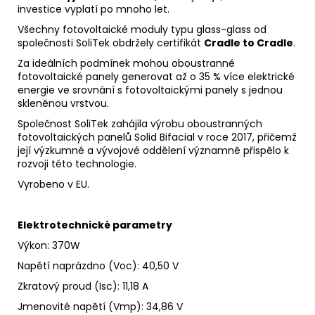
investice vyplatí po mnoho let.
Všechny fotovoltaické moduly typu glass-glass od
společnosti SoliTek obdržely certifikát
Cradle to Cradle
.
Za ideálních podmínek mohou oboustranné
fotovoltaické panely generovat až o 35 % více elektrické
energie ve srovnání s fotovoltaickými panely s jednou
skleněnou vrstvou.
Společnost SoliTek zahájila výrobu oboustranných
fotovoltaických panelů Solid Bifacial v roce 2017, přičemž
její výzkumné a vývojové oddělení významně přispělo k
rozvoji této technologie.
Vyrobeno v EU.
Elektrotechnické parametry
Výkon: 370W
Napětí naprázdno
(Voc)
:
40,50 V
Zkratový proud
(Isc)
:
11,18 A
Jmenovité napětí
(Vmp): 34,86 V