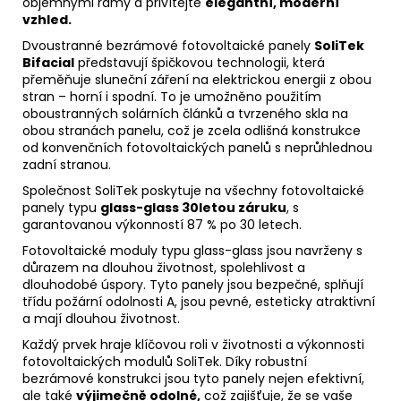
objemnými rámy a přivítejte
elegantní, moderní
vzhled.
Dvoustranné bezrámové
fotovoltaické
panely
SoliTek
Bifacial
představují špičkovou technologii, která
přeměňuje sluneční záření na elektrickou energii z obou
stran – horní i spodní. To je umožněno použitím
oboustranných solárních článků a tvrzeného skla na
obou stranách panelu, což je zcela odlišná konstrukce
od konvenčních
fotovoltaických
panelů s neprůhlednou
zadní stranou.
Společnost SoliTek poskytuje na všechny fotovoltaické
panely typu
glass-glass 30letou záruku
, s
garantovanou výkonností 87 % po 30 letech.
Fotovoltaické
moduly
typu glass-glass jsou navrženy s
důrazem na dlouhou životnost, spolehlivost a
dlouhodobé úspory. Tyto panely jsou bezpečné, splňují
třídu požární odolnosti A, jsou pevné, esteticky atraktivní
a mají dlouhou životnost.
Každý prvek hraje klíčovou roli v životnosti a výkonnosti
fotovoltaických
modulů
SoliTek. Díky robustní
bezrámové konstrukci jsou tyto panely nejen efektivní,
ale také
výjimečně odolné,
což zajišťuje, že se vaše