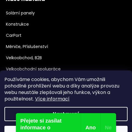
Solární panely
Konstrukce
CarPort
Měniče, Příslušenství
Velkoobchod, B2B
Velkoobchodní spolupráce
Používáme cookies, abychom Vám umožnili
Dotace
pohodlné prohlížení webu a díky analýze provozu
webu neustále zlepšovali jeho funkce, výkon a
použitelnost.
Více informací
Nastavení
Přejete si zasílat
Vytvořil Shoptet
informace o
Ano
Ne