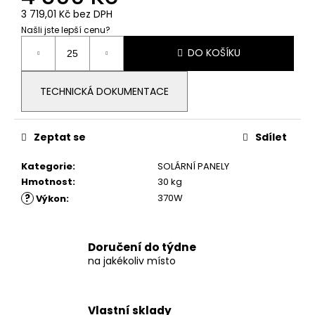
3 719,01 Kč bez DPH
Našli jste lepší cenu?
Měrná
DO KOŠÍKU
cena:
TECHNICKÁ DOKUMENTACE
Zeptat se
Sdílet
Kategorie
:
SOLÁRNÍ PANELY
Hmotnost
:
30 kg
?
370W
Výkon
:
Doručení do týdne
na jakékoliv místo
Vlastní sklady