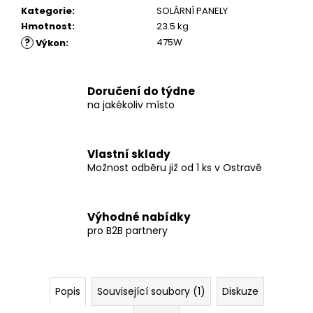
Kategorie
:
SOLÁRNÍ PANELY
Hmotnost
:
23.5 kg
?
475W
Výkon
:
Doručení do týdne
na jakékoliv místo
Vlastní sklady
Možnost odběru již od 1 ks v Ostravě
Výhodné nabídky
pro B2B partnery
Popis
Související soubory (1)
Diskuze