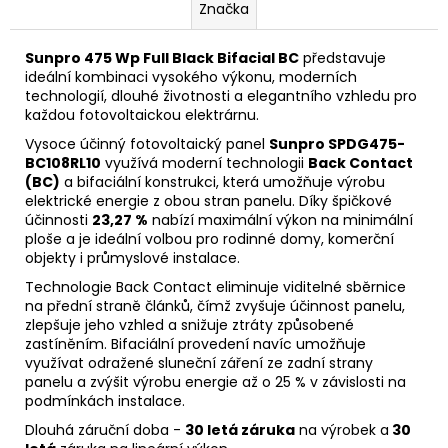
Značka
Sunpro 475 Wp Full Black Bifacial BC
představuje
ideální kombinaci vysokého výkonu, moderních
technologií, dlouhé životnosti a elegantního vzhledu pro
každou fotovoltaickou elektrárnu.
Vysoce účinný
fotovoltaický
panel
Sunpro SPDG475-
BC108RL10
využívá moderní technologii
Back Contact
(BC)
a
bifaciální
konstrukci, která umožňuje výrobu
elektrické energie z obou stran panelu. Díky špičkové
účinnosti
23,27 %
nabízí maximální
výkon
na minimální
ploše a je ideální volbou pro rodinné domy, komerční
objekty i průmyslové instalace.
Technologie Back Contact eliminuje viditelné sběrnice
na přední straně článků, čímž zvyšuje účinnost panelu,
zlepšuje jeho vzhled a snižuje ztráty způsobené
zastíněním. Bifaciální provedení navíc umožňuje
využívat odražené sluneční záření ze zadní strany
panelu a zvýšit výrobu energie až o 25 % v závislosti na
podmínkách instalace.
Dlouhá záruční doba -
30
letá záruka
na výrobek a
30