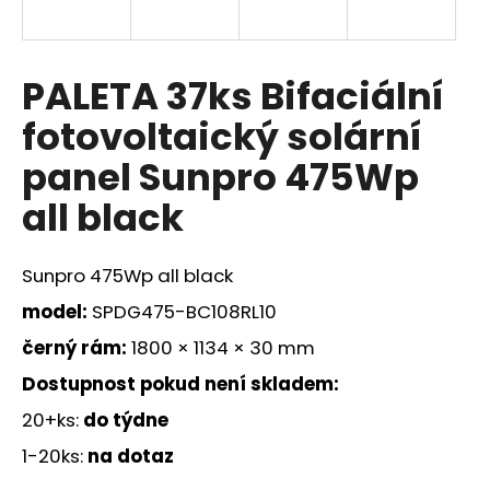
a
j
í
PALETA 37ks Bifaciální
t
fotovoltaický solární
?
panel Sunpro 475Wp
all black
HLEDAT
Sunpro
475Wp all black
model:
SPDG475-BC108RL10
D
černý rám:
1800 × 1134 × 30 mm
o
Dostupnost pokud není skladem
:
p
o
20+ks:
do týdne
r
1-20ks:
na dotaz
u