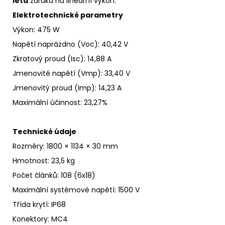
letá
záruka na
lineární
výkon
.
Elektrotechnické parametry
Výkon: 475 W
Napětí naprázdno
(Voc)
:
40,42 V
Zkratový proud
(Isc)
:
14,88 A
Jmenovité napětí
(Vmp): 33,40 V
Jmenovitý proud
(Imp)
:
14,23 A
Maximální účinnost
:
23,27%
Technické údaje
Rozměry: 1800 × 1134 × 30 mm
Hmotnost: 23,5 kg
Počet článků: 108 (6x18)
Maximální systémové napětí
:
1500 V
Třída krytí
:
IP68
Konektory: MC4