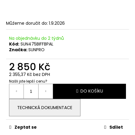
č
u
j
e
Můžeme doručit do:
1.9.2026
m
e
Na objednávku do 2 týdnů
Kód:
SUN475BIFFBPAL
Značka:
SUNPRO
STŘEDOVÁ
SVORKA,
ČERNÁ
2 850 Kč
7,50
2 355,37 Kč bez DPH
Kč
Našli jste lepší cenu?
Měrná
DO KOŠÍKU
cena:
TECHNICKÁ DOKUMENTACE
Zeptat se
Sdílet