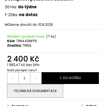
č
u
20+ks:
do týdne
j
1-20ks:
na dotaz
e
m
Můžeme doručit do:
10.8.2026
e
Skladem poslední kusy
(7 ks)
IMBUSOVÝ
Kód:
TRN445BIFFB
ŠROUB
Značka:
TRINA
M8X70
8,50
2 400 Kč
Kč
1 983,47 Kč bez DPH
Našli jste lepší cenu?
Měrná
DO KOŠÍKU
cena:
TECHNICKÁ DOKUMENTACE