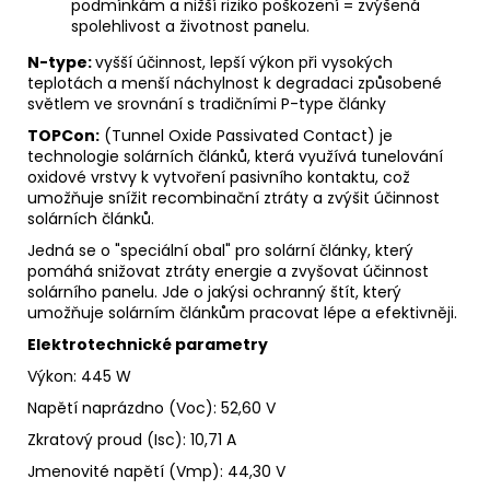
podmínkám a nižší riziko poškození = zvýšená
spolehlivost a životnost panelu.
N-type:
vyšší účinnost, lepší výkon při vysokých
teplotách a menší náchylnost k degradaci způsobené
světlem ve srovnání s tradičními P-type články
TOPCon:
(Tunnel Oxide Passivated Contact) je
technologie solárních článků, která využívá tunelování
oxidové vrstvy k vytvoření pasivního kontaktu, což
umožňuje snížit recombinační ztráty a zvýšit účinnost
solárních článků.
Jedná se o "speciální obal" pro solární články, který
pomáhá snižovat ztráty energie a zvyšovat účinnost
solárního panelu. Jde o jakýsi ochranný štít, který
umožňuje solárním článkům pracovat lépe a efektivněji.
Elektrotechnické parametry
Výkon: 445 W
Napětí naprázdno
(Voc)
:
52,60 V
Zkratový proud
(Isc)
:
10,71 A
Jmenovité napětí
(Vmp): 44,30 V