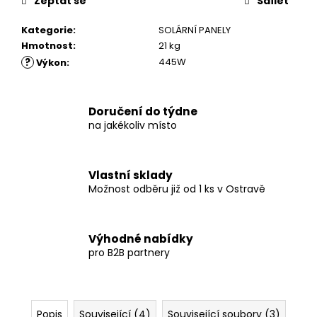
Zeptat se
Sdílet
Kategorie
:
SOLÁRNÍ PANELY
Hmotnost
:
21 kg
?
445W
Výkon
:
Doručení do týdne
na jakékoliv místo
Vlastní sklady
Možnost odběru již od 1 ks v Ostravě
Výhodné nabídky
pro B2B partnery
Popis
Související (4)
Související soubory (3)