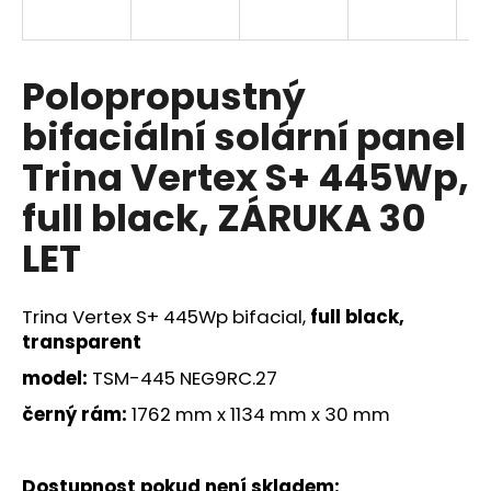
a
j
í
Polopropustný
t
bifaciální solární panel
?
Trina Vertex S+ 445Wp,
full black, ZÁRUKA 30
LET
HLEDAT
Trina Vertex S+ 445Wp bifacial,
full black,
transparent
D
o
model:
TSM-445 NEG9RC.27
p
černý rám:
1762 mm x 1134 mm x 30 mm
o
r
u
Dostupnost pokud není skladem
: