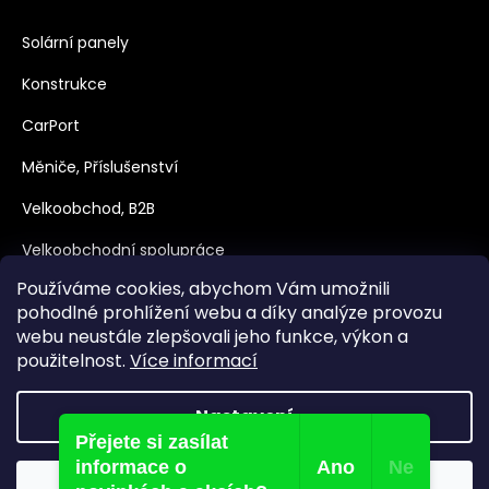
Solární panely
Konstrukce
CarPort
Měniče, Příslušenství
Velkoobchod, B2B
Velkoobchodní spolupráce
Používáme cookies, abychom Vám umožnili
Dotace
pohodlné prohlížení webu a díky analýze provozu
webu neustále zlepšovali jeho funkce, výkon a
použitelnost.
Více informací
Nastavení
Přejete si zasílat
Vytvořil Shoptet
informace o
Ano
Ne
Souhlasím
Copyright 2026
nejpanely.cz
. Všechna práva vyhrazena.