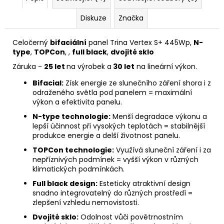
Diskuze
Značka
Celočerný
bifaciální
panel Trina Vertex S+ 445Wp,
N-
type
,
TOPCon
, ,
full black
,
dvojité sklo
Záruka -
25 let
na výrobek a
30 let
na
lineární
výkon
.
Bifacial:
Získ energie ze slunečního záření shora i z
odraženého světla pod panelem = maximální
výkon a efektivita panelu.
N-type technologie:
Menší
degradace
výkonu a
lepší účinnost při vysokých teplotách = stabilnější
produkce energie a delší životnost panelu.
TOPCon technologie:
Využívá sluneční záření i za
nepříznivých podmínek = vyšší výkon v různých
klimatických podmínkách.
Full black design:
Esteticky atraktivní design
snadno integrovatelný do různých prostředí =
zlepšení vzhledu nemovistosti.
Dvojité sklo:
Odolnost vůči povětrnostním