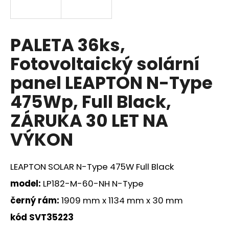
a
j
í
PALETA 36ks,
t
Fotovoltaický solární
?
panel LEAPTON N-Type
475Wp, Full Black,
ZÁRUKA 30 LET NA
HLEDAT
VÝKON
D
LEAPTON SOLAR
N-Type
475W Full Black
o
model:
LP182-M-60-NH N-Type
p
o
černý rám:
1909 mm x 1134 mm x 30 mm
r
kód SVT35223
u