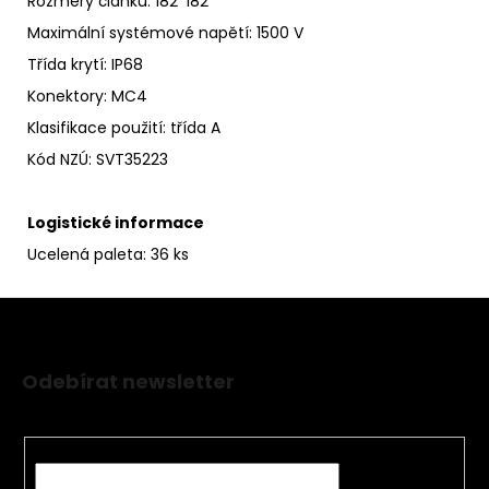
Rozměry článků
: 182*182
Maximální systémové napětí
:
1500 V
Třída krytí
:
IP68
Konektory: MC4
Klasifikace použití:
třída A
Kód NZÚ
: SVT35223
Logistické informace
Ucelená paleta: 36 ks
Z
á
Odebírat newsletter
p
Nezmeškejte žádné novinky či slevy!
a
t
E-mail
í