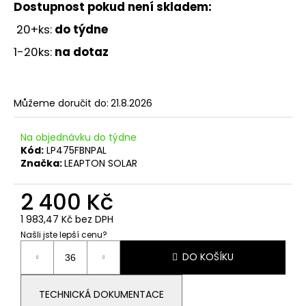
č
Dostupnost pokud není skladem
:
u
20+ks:
do týdne
j
e
1-20ks:
na dotaz
m
e
Můžeme doručit do:
21.8.2026
IMBUSOVÝ
ŠROUB
Na objednávku do týdne
M8X25
Kód:
LP475FBNPAL
2
Značka:
LEAPTON SOLAR
Kč
2 400 Kč
1 983,47 Kč bez DPH
Našli jste lepší cenu?
Měrná
DO KOŠÍKU
cena:
TECHNICKÁ DOKUMENTACE