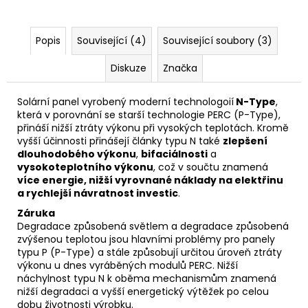
Popis
Související (4)
Související soubory (3)
Diskuze
Značka
Solární panel vyrobený moderní technologoií
N-Type
,
která v porovnání se starší technologie
PERC (P-Type)
,
přináší nižší ztráty výkonu při vysokých teplotách. Kromě
vyšší účinnosti přinášejí články typu N také
zlepšení
dlouhodobého výkonu
,
bifaciálnosti
a
vysokoteplotního výkonu
, což v součtu znamená
více energie, nižší vyrovnané náklady na elektřinu
a rychlejší návratnost investic
.
Záruka
Degradace
způsobená světlem a degradace způsobená
zvýšenou teplotou jsou hlavními problémy pro panely
typu P (P-Type) a stále způsobují určitou úroveň ztráty
výkonu u dnes vyráběných
modulů
PERC. Nižší
náchylnost typu N k oběma mechanismům znamená
nižší degradaci a vyšší energetický výtěžek po celou
dobu životnosti výrobku.