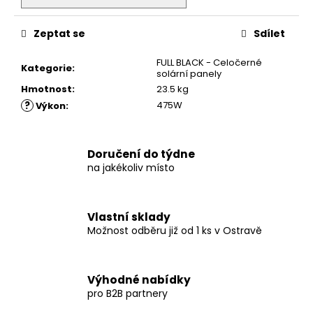
Zeptat se
Sdílet
FULL BLACK - Celočerné
Kategorie
:
solární panely
Hmotnost
:
23.5 kg
?
475W
Výkon
:
Doručení do týdne
na jakékoliv místo
Vlastní sklady
Možnost odběru již od 1 ks v Ostravě
Výhodné nabídky
pro B2B partnery