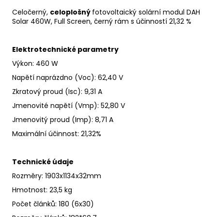
Celočerný,
celoplošný
fotovoltaický
solární
modul
DAH
Solar 460W, Full Screen, černý rám s účinností 21,32 %
Elektrotechnické parametry
Výkon:
460 W
Napětí naprázdno
(Voc)
:
62,40 V
Zkratový proud
(Isc)
:
9,31 A
Jmenovité napětí
(Vmp): 52,80 V
Jmenovitý proud
(Imp)
:
8,71 A
Maximální účinnost
:
21,32%
Technické údaje
Rozměry: 1903x1134x32mm
Hmotnost: 23,5 kg
Počet článků: 180 (6x30)