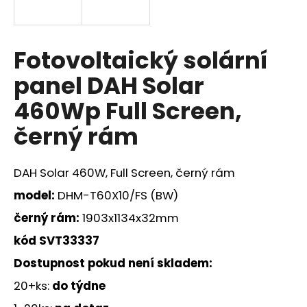
a
j
í
Fotovoltaický solární
t
panel DAH Solar
?
460Wp Full Screen,
černý rám
HLEDAT
DAH Solar 460W, Full Screen, černý rám
model:
DHM-T60X10/FS (BW)
D
černý rám:
1903x1134x32mm
o
kód
SVT33337
p
o
Dostupnost pokud není skladem:
r
20+ks:
do týdne
u