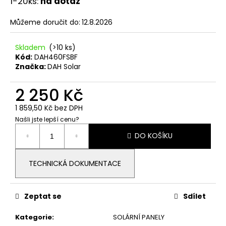
č
1-20ks:
na dotaz
u
j
Můžeme doručit do:
12.8.2026
e
m
Skladem
(>10 ks)
e
Kód:
DAH460FSBF
Značka:
DAH Solar
ZÁTĚŽOVÁ
2 250 Kč
KONSTRUKCE
15ST.
1 859,50 Kč bez DPH
390
Našli jste lepší cenu?
Kč
Měrná
DO KOŠÍKU
cena:
TECHNICKÁ DOKUMENTACE
Zeptat se
Sdílet
Kategorie
:
SOLÁRNÍ PANELY