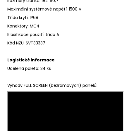
Rozměry článků
: 182*60,7
Maximální systémové napětí
:
1500 V
Třída krytí
:
IP68
Konektory: MC4
Klasifikace použití:
třída A
Kód NZÚ
:
SVT33337
Logistické informace
Ucelená paleta: 34 ks
Výhody FULL SCREEN (bezrámových) panelů: