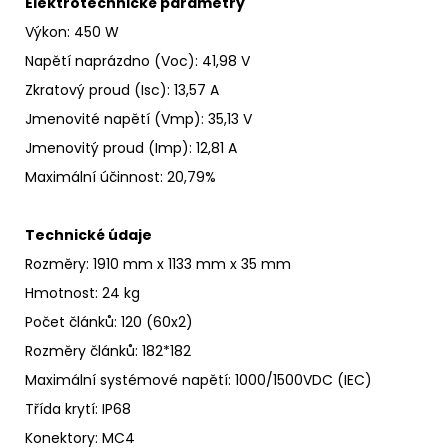
Elektrotechnické parametry
Výkon: 450 W
Napětí naprázdno
(Voc)
:
41,98 V
Zkratový proud
(Isc)
:
13,57 A
Jmenovité napětí
(Vmp): 35,13 V
Jmenovitý proud
(Imp)
:
12,81 A
Maximální účinnost
:
20,79%
Technické údaje
Rozměry: 1910 mm x 1133 mm x 35 mm
Hmotnost: 24 kg
Počet článků: 120 (60x2)
Rozměry článků
: 182*182
Maximální systémové napětí
:
1000/1500VDC (IEC)
Třída krytí
:
IP68
Konektory: MC4