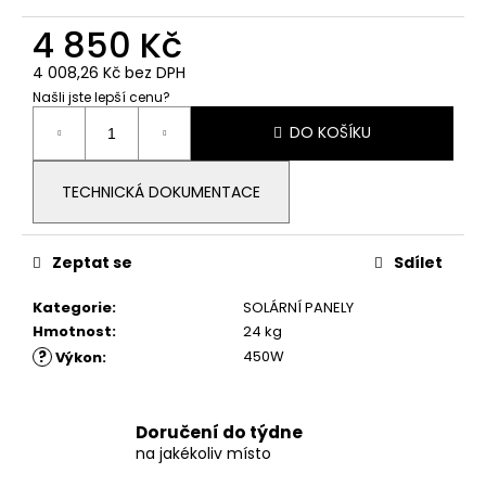
č
u
4 850 Kč
j
e
4 008,26 Kč bez DPH
m
Našli jste lepší cenu?
Měrná
e
DO KOŠÍKU
cena:
ŠROUB
TECHNICKÁ DOKUMENTACE
SE
ŠESTIHRANNOU
HLAVOU
M10X20
Zeptat se
Sdílet
4,33
Kč
Kategorie
:
SOLÁRNÍ PANELY
Hmotnost
:
24 kg
?
450W
Výkon
:
Doručení do týdne
na jakékoliv místo