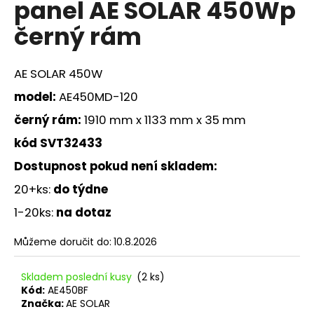
panel AE SOLAR 450Wp
a
černý rám
j
í
t
AE SOLAR 450W
?
model:
AE450MD-120
černý rám:
1910 mm x 1133 mm x 35 mm
kód SVT32433
HLEDAT
Dostupnost pokud není skladem
:
20+ks:
do týdne
1-20ks:
na dotaz
D
o
Můžeme doručit do:
10.8.2026
p
o
Skladem poslední kusy
(2 ks)
r
Kód:
AE450BF
u
Značka:
AE SOLAR